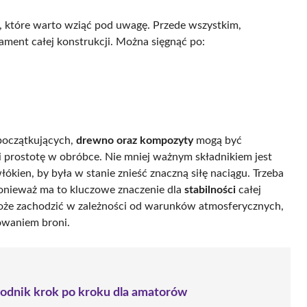
h, które warto wziąć pod uwagę. Przede wszystkim,
ment całej konstrukcji. Można sięgnąć po:
początkujących,
drewno oraz kompozyty
mogą być
 i prostotę w obróbce. Nie mniej ważnym składnikiem jest
ókien, by była w stanie znieść znaczną siłę naciągu. Trzeba
onieważ ma to kluczowe znaczenie dla
stabilności
całej
może zachodzić w zależności od warunków atmosferycznych,
owaniem broni.
wodnik krok po kroku dla amatorów