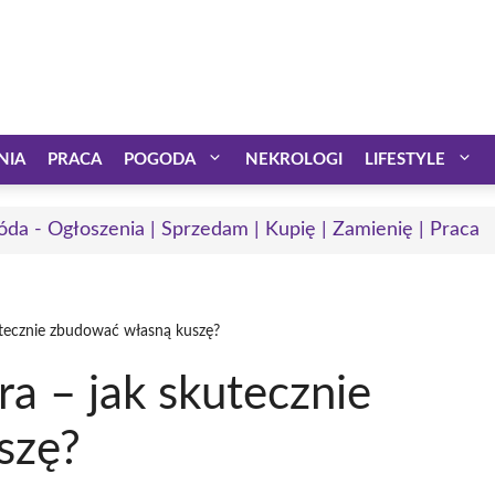
NIA
PRACA
POGODA
NEKROLOGI
LIFESTYLE
óda - Ogłoszenia | Sprzedam | Kupię | Zamienię | Praca
utecznie zbudować własną kuszę?
a – jak skutecznie
szę?