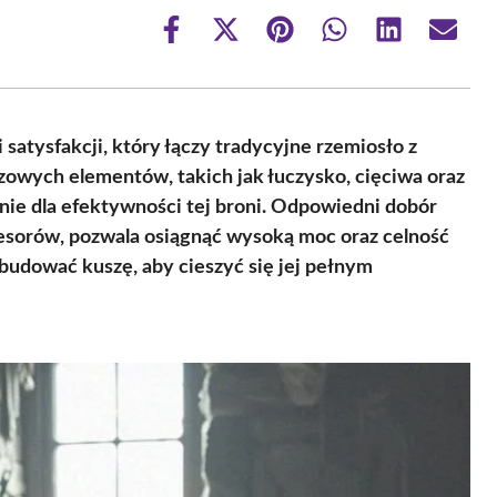
Share
Share
Share
Share
Share
Share
on
on
on
on
on
on
Facebook
X
Pinterest
WhatsApp
LinkedIn
Email
(Twitter)
satysfakcji, który łączy tradycyjne rzemiosło z
owych elementów, takich jak łuczysko, cięciwa oraz
e dla efektywności tej broni. Odpowiedni dobór
esorów, pozwala osiągnąć wysoką moc oraz celność
zbudować kuszę, aby cieszyć się jej pełnym