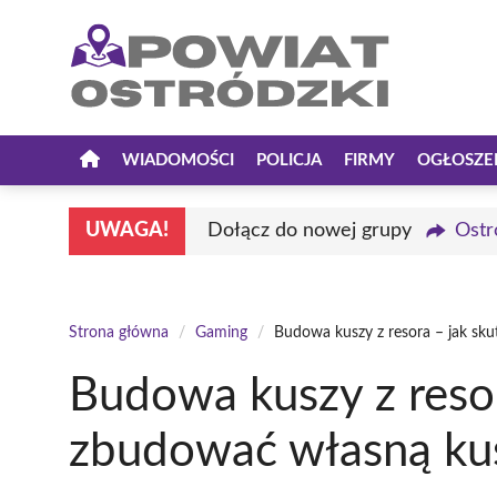
Przejdź
do
treści
WIADOMOŚCI
POLICJA
FIRMY
OGŁOSZE
UWAGA!
Dołącz do nowej grupy
Ostr
Strona główna
/
Gaming
/
Budowa kuszy z resora – jak sk
Budowa kuszy z resor
zbudować własną ku