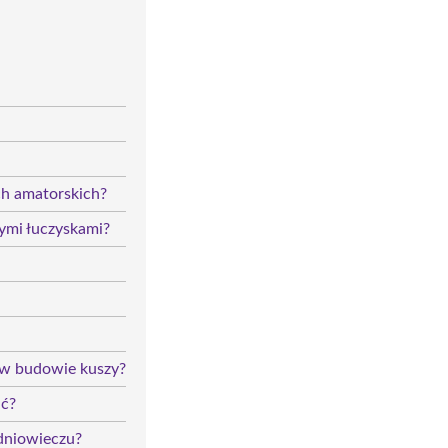
ch amatorskich?
ymi łuczyskami?
 w budowie kuszy?
ać?
dniowieczu?