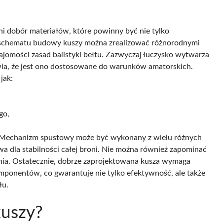
 dobór materiałów, które powinny być nie tylko
e schematu budowy kuszy można zrealizować różnorodnymi
najomości zasad balistyki bełtu. Zazwyczaj łuczysko wytwarza
ia, że jest ono dostosowane do warunków amatorskich.
jak:
go,
u. Mechanizm spustowy może być wykonany z wielu różnych
wa dla stabilności całej broni. Nie można również zapominać
ania. Ostatecznie, dobrze zaprojektowana kusza wymaga
mponentów, co gwarantuje nie tylko efektywność, ale także
łu.
kuszy?