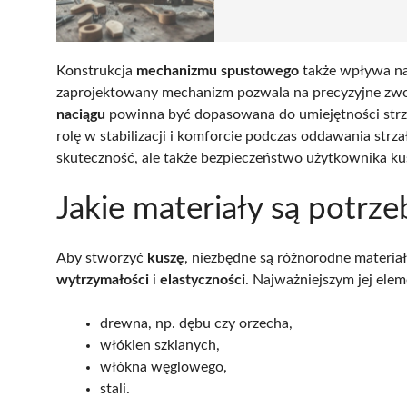
Konstrukcja
mechanizmu spustowego
także wpływa na
zaprojektowany mechanizm pozwala na precyzyjne zwolni
naciągu
powinna być dopasowana do umiejętności strze
rolę w stabilizacji i komforcie podczas oddawania strza
skuteczność, ale także bezpieczeństwo użytkownika ku
Jakie materiały są potr
Aby stworzyć
kuszę
, niezbędne są różnorodne materia
wytrzymałości
i
elastyczności
. Najważniejszym jej ele
drewna, np. dębu czy orzecha,
włókien szklanych,
włókna węglowego,
stali.