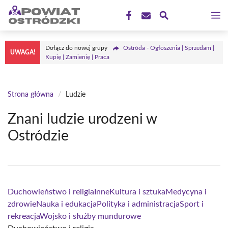
Przejdź
M
do
treści
Dołącz do nowej grupy
Ostróda - Ogłoszenia | Sprzedam |
UWAGA!
Kupię | Zamienię | Praca
Strona główna
/
Ludzie
Znani ludzie urodzeni w
Ostródzie
Duchowieństwo i religia
Inne
Kultura i sztuka
Medycyna i
zdrowie
Nauka i edukacja
Polityka i administracja
Sport i
rekreacja
Wojsko i służby mundurowe