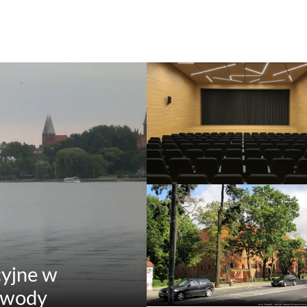
yjne w
a wody