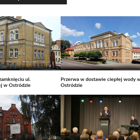
zamknięciu ul.
Przerwa w dostawie ciepłej wody 
j w Ostródzie
Ostródzie