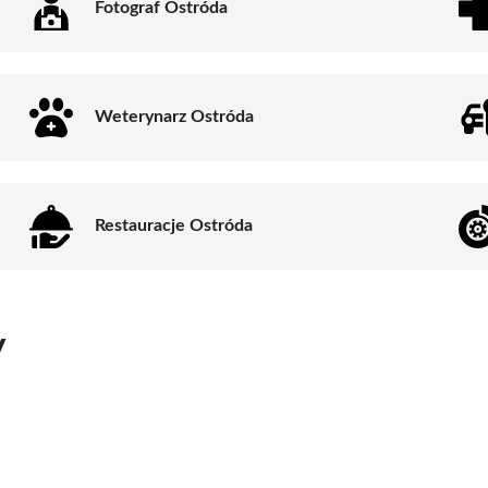
Fotograf Ostróda
Weterynarz Ostróda
Restauracje Ostróda
y