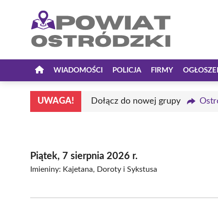
Przejdź
do
treści
WIADOMOŚCI
POLICJA
FIRMY
OGŁOSZE
UWAGA!
Dołącz do nowej grupy
Ostr
Piątek, 7 sierpnia 2026 r.
Imieniny: Kajetana, Doroty i Sykstusa