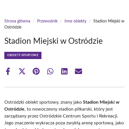
Strona główna
/
Przewodnik
/
Inne obiekty
/
Stadion Miejski w
Ostródzie
Stadion Miejski w Ostródzie
OBIEKTY SPORTOWE
Share
Share
Share
Share
Share
Share
on
on
on
on
on
on
Facebook
X
Pinterest
WhatsApp
LinkedIn
Email
(Twitter)
Ostródzki obiekt sportowy, znany jako
Stadion Miejski w
Ostródzie
, to nowoczesny stadion piłkarski, który jest
zarządzany przez Ostródzkie Centrum Sportu i Rekreacji.
Jego znaczenie wykracza poza zwykłą arenę sportową, jako