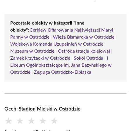
Pozostałe obiekty w kategorii "Inne
obiekty":
Cerkiew Ofiarowania Najświętszej Maryi
Panny w Ostródzie
|
Wieża Bismarcka w Ostródzie
|
Wojskowa Komenda Uzupełnień w Ostródzie
|
Muzeum w Ostródzie
|
Ostróda (stacja kolejowa)
|
Zamek krzyżacki w Ostródzie
|
Sokół Ostróda
|
I
Liceum Ogólnokształcące im. Jana Bażyńskiego w
Ostródzie
|
Żegluga Ostródzko-Elbląska
Oceń: Stadion Miejski w Ostródzie
★
★
★
★
★