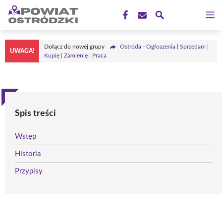
Przejdź
M
do
treści
Dołącz do nowej grupy
Ostróda - Ogłoszenia | Sprzedam |
UWAGA!
Kupię | Zamienię | Praca
Spis treści
Wstęp
Historia
Przypisy