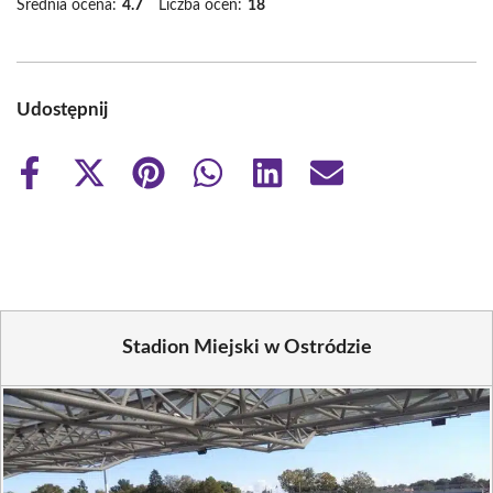
Średnia ocena:
4.7
Liczba ocen:
18
Udostępnij
Share
Share
Share
Share
Share
Share
on
on
on
on
on
on
Facebook
X
Pinterest
WhatsApp
LinkedIn
Email
(Twitter)
Stadion Miejski w Ostródzie