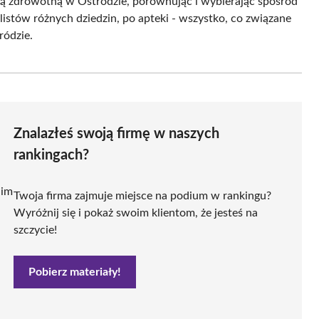
ką zdrowotną w Ostródzie, porównując i wybierając spośród
listów różnych dziedzin, po apteki - wszystko, co związane
ródzie.
Znalazłeś swoją firmę w naszych
rankingach?
 im
Twoja firma zajmuje miejsce na podium w rankingu?
Wyróżnij się i pokaż swoim klientom, że jesteś na
szczycie!
Pobierz materiały!