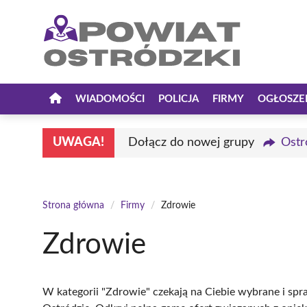
Przejdź
do
treści
WIADOMOŚCI
POLICJA
FIRMY
OGŁOSZE
UWAGA!
Dołącz do nowej grupy
Ostr
Strona główna
/
Firmy
/
Zdrowie
Zdrowie
W kategorii "Zdrowie" czekają na Ciebie wybrane i sp