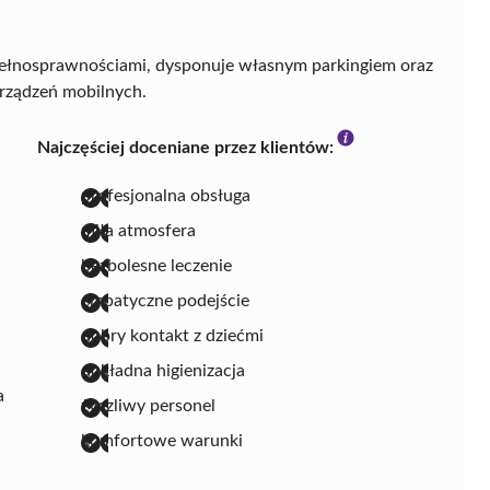
pełnosprawnościami, dysponuje własnym parkingiem oraz
rządzeń mobilnych.
Najczęściej doceniane przez klientów:
profesjonalna obsługa
miła atmosfera
bezbolesne leczenie
empatyczne podejście
dobry kontakt z dziećmi
dokładna higienizacja
a
życzliwy personel
komfortowe warunki