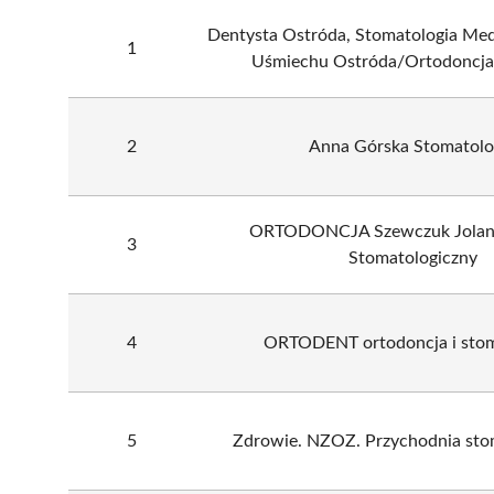
Dentysta Ostróda, Stomatologia Me
1
Uśmiechu Ostróda/Ortodoncja 
2
Anna Górska Stomatolo
ORTODONCJA Szewczuk Jolant
3
Stomatologiczny
4
ORTODENT ortodoncja i stom
5
Zdrowie. NZOZ. Przychodnia sto