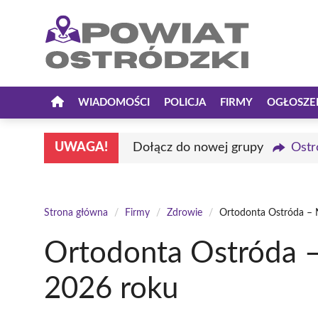
Przejdź
do
treści
WIADOMOŚCI
POLICJA
FIRMY
OGŁOSZE
UWAGA!
Dołącz do nowej grupy
Ostr
Strona główna
/
Firmy
/
Zdrowie
/
Ortodonta Ostróda – N
Ortodonta Ostróda –
2026 roku