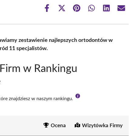
Share
Share
Share
Share
Share
Share
on
on
on
on
on
on
Facebook
X
Pinterest
WhatsApp
LinkedIn
Email
(Twitter)
tawiamy zestawienie najlepszych ortodontów w
ód 11 specjalistów.
 Firm w Rankingu
e
które znajdziesz w naszym rankingu.
Ocena
Wizytówka Firmy