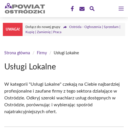
Przejdź
M
do
treści
Dołącz do nowej grupy
Ostróda - Ogłoszenia | Sprzedam |
UWAGA!
Kupię | Zamienię | Praca
Strona główna
/
Firmy
/
Usługi Lokalne
Usługi Lokalne
W kategorii "Usługi Lokalne" czekają na Ciebie najbardziej
profesjonalne i zaufane firmy z tego sektora działające w
Ostródzie. Odkryj szeroki wachlarz usług dostępnych w
Ostródzie, porównując i wybierając spośród
najatrakcyjniejszych ofert.