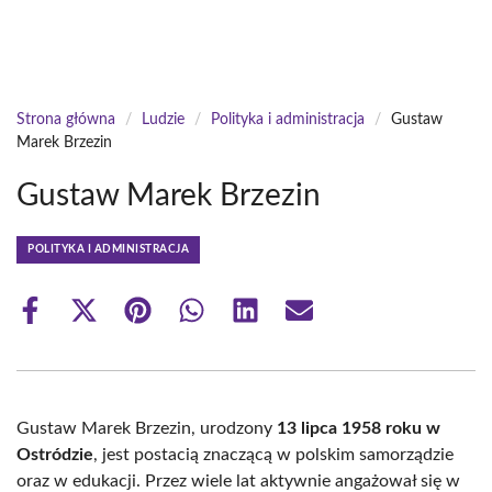
Strona główna
/
Ludzie
/
Polityka i administracja
/
Gustaw
Marek Brzezin
Gustaw Marek Brzezin
POLITYKA I ADMINISTRACJA
Share
Share
Share
Share
Share
Share
on
on
on
on
on
on
Facebook
X
Pinterest
WhatsApp
LinkedIn
Email
(Twitter)
Gustaw Marek Brzezin, urodzony
13 lipca 1958 roku w
Ostródzie
, jest postacią znaczącą w polskim samorządzie
oraz w edukacji. Przez wiele lat aktywnie angażował się w