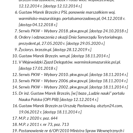
Brzezin marszałkiem, Jacek Protas wice. wspolczesna.pl,
12.12.2014 r. [dostęp 12.12.2014 r.]
Gustaw Marek Brzezin z PSL ponownie marszałkiem woj.
warmińsko-mazurskiego. portalsamorzadowy.pl, 04.12.2018 r.
[dostęp 04.12.2018 r.]
Serwis PKW – Wybory 2018. pkw.gov.pl. [dostęp 24.10.2018 r.]
Ordery i odznaczenia z okazji Dnia Samorządu Terytorialnego.
prezydent.pl, 27.05.2020 r. [dostęp 29.05.2020 r.]
Życiorys. brzezin.pl. [dostęp 28.12.2019 r.]
Gustaw Marek Brzezin. wm.pl. [dostęp 18.11.2014 r.]
V Wojewódzki Zjazd Delegatów. warminskomazurskie.psl.pl.
[dostęp 17.01.2018 r.]
Serwis PKW – Wybory 2010. pkw.gov.pl. [dostęp 18.11.2014 r.]
Serwis PKW – Wybory 2006. pkw.gov.pl. [dostęp 18.11.2014 r.]
Serwis PKW – Wybory 2002. pkw.gov.pl. [dostęp 18.11.2014 r.]
Dr inż. Gustaw Marek Brzezin, [w:] baza „Ludzie nauki” portalu
Nauka Polska (OPI PIB) [dostęp 12.12.2014 r.]
Gustaw Marek Brzezin za Urszulę Pasławską. olsztyn24.com,
19.06.2012 r. [dostęp 18.11.2014 r.]
M.P. z 2020 r. poz. 644
M.P. z 2011 r. nr 73, poz. 713
Postanowienie nr 6/OP/2010 Ministra Spraw Wewnętrznych i