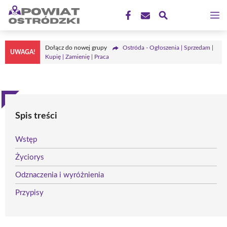
Przejdź
M
do
treści
Dołącz do nowej grupy
Ostróda - Ogłoszenia | Sprzedam |
UWAGA!
Kupię | Zamienię | Praca
Spis treści
Wstęp
Życiorys
Odznaczenia i wyróżnienia
Przypisy