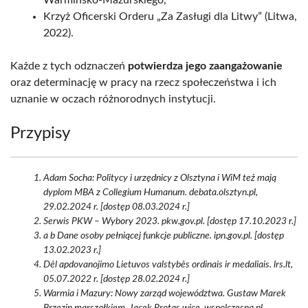
Warmińsko-Mazurskiego,
Krzyż Oficerski Orderu „Za Zasługi dla Litwy” (Litwa,
2022).
Każde z tych odznaczeń
potwierdza jego zaangażowanie
oraz determinację w pracy na rzecz społeczeństwa i ich
uznanie w oczach różnorodnych instytucji.
Przypisy
Adam Socha: Politycy i urzędnicy z Olsztyna i WiM też mają
dyplom MBA z Collegium Humanum. debata.olsztyn.pl,
29.02.2024 r. [dostęp 08.03.2024 r.]
Serwis PKW – Wybory 2023. pkw.gov.pl. [dostęp 17.10.2023 r.]
a b Dane osoby pełniącej funkcje publiczne. ipn.gov.pl. [dostęp
13.02.2023 r.]
Dėl apdovanojimo Lietuvos valstybės ordinais ir medaliais. lrs.lt,
05.07.2022 r. [dostęp 28.02.2024 r.]
Warmia i Mazury: Nowy zarząd województwa. Gustaw Marek