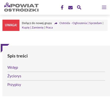
Przejdź
M
do
treści
Dołącz do nowej grupy
Ostróda - Ogłoszenia | Sprzedam |
UWAGA!
Kupię | Zamienię | Praca
Spis treści
Wstęp
Życiorys
Przypisy