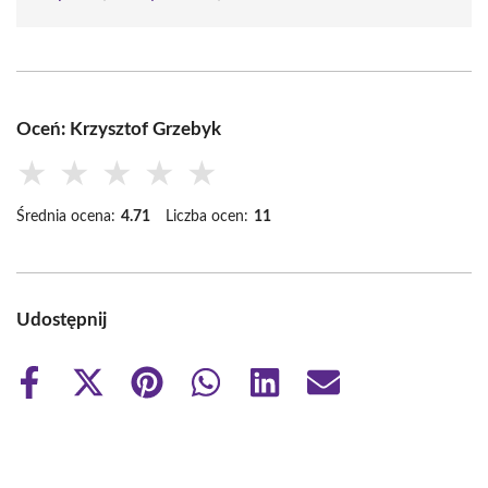
Oceń: Krzysztof Grzebyk
★
★
★
★
★
Średnia ocena:
4.71
Liczba ocen:
11
Udostępnij
Share
Share
Share
Share
Share
Share
on
on
on
on
on
on
Facebook
X
Pinterest
WhatsApp
LinkedIn
Email
(Twitter)