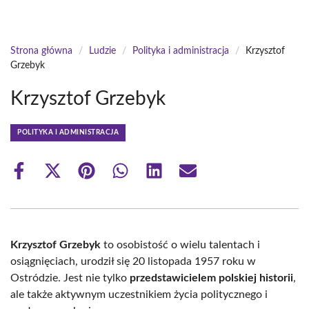
Strona główna
/
Ludzie
/
Polityka i administracja
/
Krzysztof
Grzebyk
Krzysztof Grzebyk
POLITYKA I ADMINISTRACJA
Share
Share
Share
Share
Share
Share
on
on
on
on
on
on
Facebook
X
Pinterest
WhatsApp
LinkedIn
Email
(Twitter)
Krzysztof Grzebyk
to osobistość o wielu talentach i
osiągnięciach, urodził się 20 listopada 1957 roku w
Ostródzie. Jest nie tylko
przedstawicielem polskiej historii
,
ale także aktywnym uczestnikiem życia politycznego i