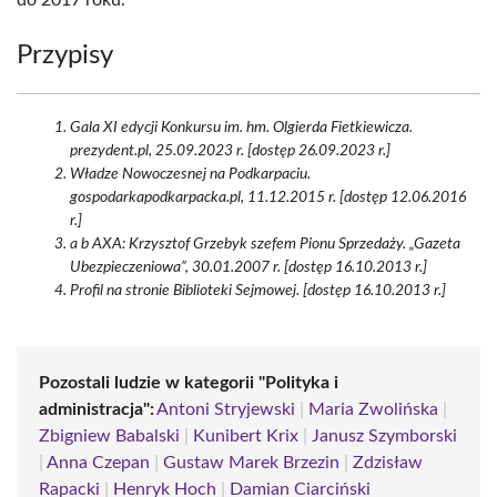
do 2017 roku.
Przypisy
Gala XI edycji Konkursu im. hm. Olgierda Fietkiewicza.
prezydent.pl, 25.09.2023 r. [dostęp 26.09.2023 r.]
Władze Nowoczesnej na Podkarpaciu.
gospodarkapodkarpacka.pl, 11.12.2015 r. [dostęp 12.06.2016
r.]
a b AXA: Krzysztof Grzebyk szefem Pionu Sprzedaży. „Gazeta
Ubezpieczeniowa”, 30.01.2007 r. [dostęp 16.10.2013 r.]
Profil na stronie Biblioteki Sejmowej. [dostęp 16.10.2013 r.]
Pozostali ludzie w kategorii "Polityka i
administracja":
Antoni Stryjewski
|
Maria Zwolińska
|
Zbigniew Babalski
|
Kunibert Krix
|
Janusz Szymborski
|
Anna Czepan
|
Gustaw Marek Brzezin
|
Zdzisław
Rapacki
|
Henryk Hoch
|
Damian Ciarciński