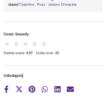
stawy":
Sajmino
|
Puzy
|
Jezioro Drwęckie
Oceń: Smordy
★
★
★
★
★
Średnia ocena:
4.97
Liczba ocen:
25
Udostępnij
Share
Share
Share
Share
Share
Share
on
on
on
on
on
on
Facebook
X
Pinterest
WhatsApp
LinkedIn
Email
(Twitter)