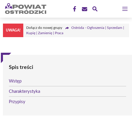
Przejdź
M
do
treści
Dołącz do nowej grupy
Ostróda - Ogłoszenia | Sprzedam |
UWAGA!
Kupię | Zamienię | Praca
Spis treści
Wstęp
Charakterystyka
Przypisy