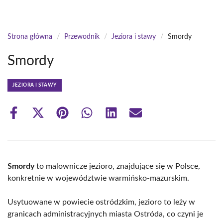
Strona główna
/
Przewodnik
/
Jeziora i stawy
/
Smordy
Smordy
JEZIORA I STAWY
Share
Share
Share
Share
Share
Share
on
on
on
on
on
on
Facebook
X
Pinterest
WhatsApp
LinkedIn
Email
(Twitter)
Smordy
to malownicze jezioro, znajdujące się w Polsce,
konkretnie w województwie warmińsko-mazurskim.
Usytuowane w powiecie ostródzkim, jezioro to leży w
granicach administracyjnych miasta Ostróda, co czyni je