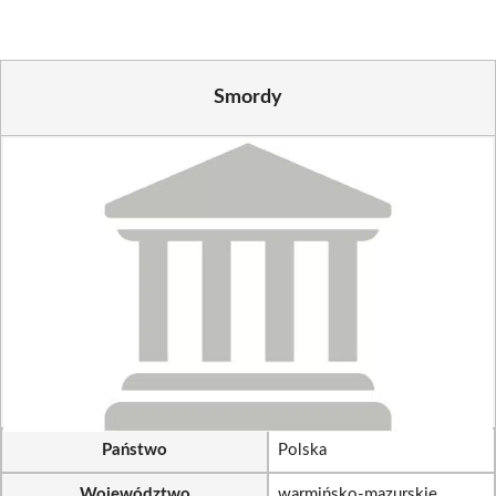
Smordy
Państwo
Polska
Województwo
warmińsko-mazurskie