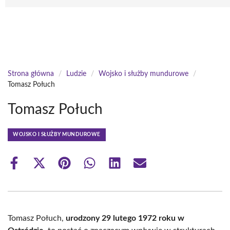
Strona główna
/
Ludzie
/
Wojsko i służby mundurowe
/
Tomasz Połuch
Tomasz Połuch
WOJSKO I SŁUŻBY MUNDUROWE
Share
Share
Share
Share
Share
Share
on
on
on
on
on
on
Facebook
X
Pinterest
WhatsApp
LinkedIn
Email
(Twitter)
Tomasz Połuch,
urodzony 29 lutego 1972 roku w