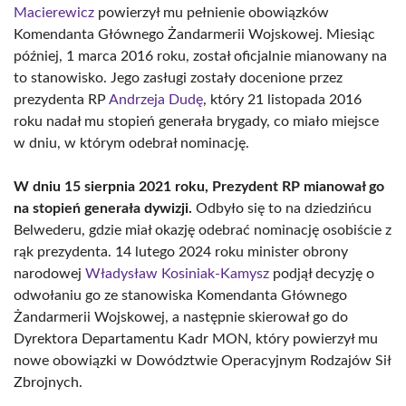
Macierewicz
powierzył mu pełnienie obowiązków
Komendanta Głównego Żandarmerii Wojskowej. Miesiąc
później, 1 marca 2016 roku, został oficjalnie mianowany na
to stanowisko. Jego zasługi zostały docenione przez
prezydenta RP
Andrzeja Dudę
, który 21 listopada 2016
roku nadał mu stopień generała brygady, co miało miejsce
w dniu, w którym odebrał nominację.
W dniu 15 sierpnia 2021 roku, Prezydent RP mianował go
na stopień generała dywizji.
Odbyło się to na dziedzińcu
Belwederu, gdzie miał okazję odebrać nominację osobiście z
rąk prezydenta. 14 lutego 2024 roku minister obrony
narodowej
Władysław Kosiniak-Kamysz
podjął decyzję o
odwołaniu go ze stanowiska Komendanta Głównego
Żandarmerii Wojskowej, a następnie skierował go do
Dyrektora Departamentu Kadr MON, który powierzył mu
nowe obowiązki w Dowództwie Operacyjnym Rodzajów Sił
Zbrojnych.