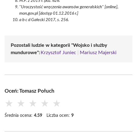
M.P. z 2015 r. poz. 626.
''Uroczystość wręczenia awansów generalskich'' [online],
mon.gov.pl [dostęp 01.12.2016 r.]
a b c d Gałecki 2017, s. 256.
Pozostali ludzie w kategorii "Wojsko i służby
mundurowe":
Krzysztof Juniec
|
Mariusz Majerski
Oceń: Tomasz Połuch
★
★
★
★
★
Średnia ocena:
4.59
Liczba ocen:
9