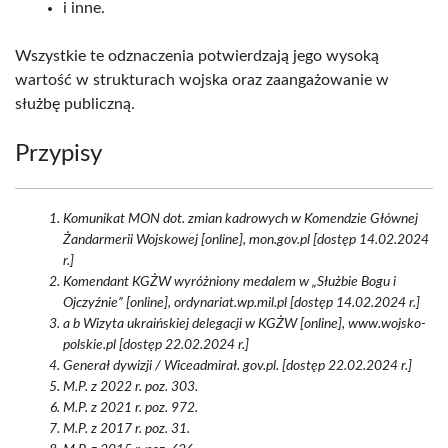
i inne.
Wszystkie te odznaczenia potwierdzają jego wysoką
wartość w strukturach wojska oraz zaangażowanie w
służbę publiczną.
Przypisy
Komunikat MON dot. zmian kadrowych w Komendzie Głównej
Żandarmerii Wojskowej [online], mon.gov.pl [dostęp 14.02.2024
r.]
Komendant KGŻW wyróżniony medalem w „Służbie Bogu i
Ojczyźnie” [online], ordynariat.wp.mil.pl [dostęp 14.02.2024 r.]
a b Wizyta ukraińskiej delegacji w KGŻW [online], www.wojsko-
polskie.pl [dostęp 22.02.2024 r.]
Generał dywizji / Wiceadmirał. gov.pl. [dostęp 22.02.2024 r.]
M.P. z 2022 r. poz. 303.
M.P. z 2021 r. poz. 972.
M.P. z 2017 r. poz. 31.