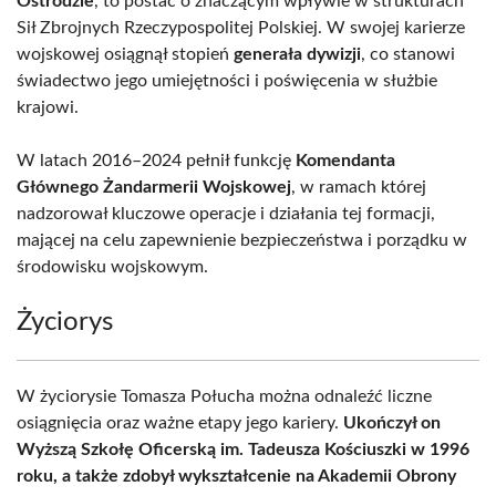
Ostródzie
, to postać o znaczącym wpływie w strukturach
Sił Zbrojnych Rzeczypospolitej Polskiej. W swojej karierze
wojskowej osiągnął stopień
generała dywizji
, co stanowi
świadectwo jego umiejętności i poświęcenia w służbie
krajowi.
W latach 2016–2024 pełnił funkcję
Komendanta
Głównego Żandarmerii Wojskowej
, w ramach której
nadzorował kluczowe operacje i działania tej formacji,
mającej na celu zapewnienie bezpieczeństwa i porządku w
środowisku wojskowym.
Życiorys
W życiorysie Tomasza Połucha można odnaleźć liczne
osiągnięcia oraz ważne etapy jego kariery.
Ukończył on
Wyższą Szkołę Oficerską im. Tadeusza Kościuszki w 1996
roku, a także zdobył wykształcenie na Akademii Obrony