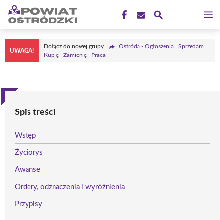
Przejdź
M
do
treści
Dołącz do nowej grupy
Ostróda - Ogłoszenia | Sprzedam |
UWAGA!
Kupię | Zamienię | Praca
Spis treści
Wstęp
Życiorys
Awanse
Ordery, odznaczenia i wyróżnienia
Przypisy