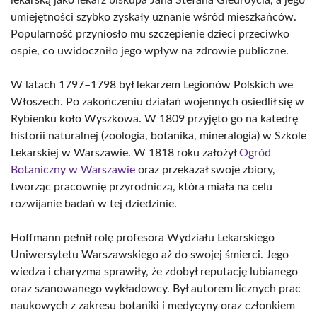
lekarską jako lekarz biskupa Jana Stefana Giedroycia, a jego
umiejętności szybko zyskały uznanie wśród mieszkańców.
Popularność przyniosło mu szczepienie dzieci przeciwko
ospie, co uwidoczniło jego wpływ na zdrowie publiczne.
W latach 1797–1798 był lekarzem Legionów Polskich we
Włoszech. Po zakończeniu działań wojennych osiedlił się w
Rybienku koło Wyszkowa. W 1809 przyjęto go na katedrę
historii naturalnej (zoologia, botanika, mineralogia) w Szkole
Lekarskiej w Warszawie. W 1818 roku założył
Ogród
Botaniczny w Warszawie
oraz przekazał swoje zbiory,
tworząc pracownię przyrodniczą, która miała na celu
rozwijanie badań w tej dziedzinie.
Hoffmann pełnił rolę profesora Wydziału Lekarskiego
Uniwersytetu Warszawskiego aż do swojej śmierci. Jego
wiedza i charyzma sprawiły, że zdobył reputację lubianego
oraz szanowanego wykładowcy. Był autorem licznych prac
naukowych z zakresu botaniki i medycyny oraz członkiem