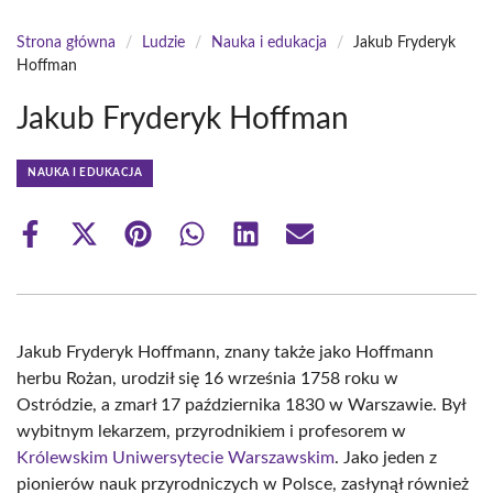
Strona główna
/
Ludzie
/
Nauka i edukacja
/
Jakub Fryderyk
Hoffman
Jakub Fryderyk Hoffman
NAUKA I EDUKACJA
Share
Share
Share
Share
Share
Share
on
on
on
on
on
on
Facebook
X
Pinterest
WhatsApp
LinkedIn
Email
(Twitter)
Jakub Fryderyk Hoffmann, znany także jako Hoffmann
herbu Rożan, urodził się 16 września 1758 roku w
Ostródzie, a zmarł 17 października 1830 w Warszawie. Był
wybitnym lekarzem, przyrodnikiem i profesorem w
Królewskim Uniwersytecie Warszawskim
. Jako jeden z
pionierów nauk przyrodniczych w Polsce, zasłynął również