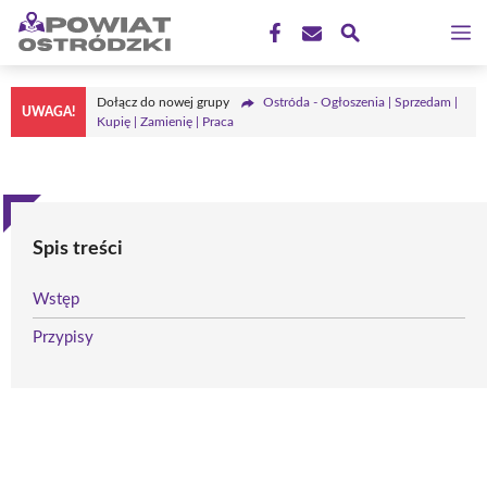
Przejdź
M
do
treści
Dołącz do nowej grupy
Ostróda - Ogłoszenia | Sprzedam |
UWAGA!
Kupię | Zamienię | Praca
Spis treści
Wstęp
Przypisy