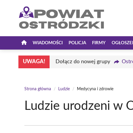
Przejdź
do
treści
WIADOMOŚCI
POLICJA
FIRMY
OGŁOSZE
UWAGA!
Dołącz do nowej grupy
Ostr
Strona główna
/
Ludzie
/
Medycyna i zdrowie
Ludzie urodzeni w O