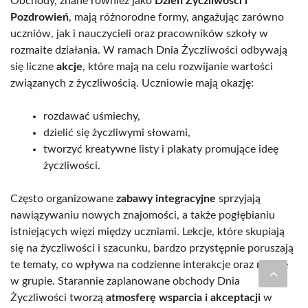
Obchody, znane również jako
Dzień Życzliwości i
Pozdrowień
, mają różnorodne formy, angażując zarówno
uczniów, jak i nauczycieli oraz pracowników szkoły w
rozmaite działania. W ramach Dnia Życzliwości odbywają
się liczne
akcje
, które mają na celu rozwijanie wartości
związanych z życzliwością. Uczniowie mają okazję:
rozdawać uśmiechy,
dzielić się życzliwymi słowami,
tworzyć kreatywne listy i plakaty promujące ideę
życzliwości.
Często organizowane
zabawy integracyjne
sprzyjają
nawiązywaniu nowych znajomości, a także pogłębianiu
istniejących więzi między uczniami. Lekcje, które skupiają
się na życzliwości i szacunku, bardzo przystępnie poruszają
te tematy, co wpływa na codzienne interakcje oraz relacje
w grupie. Starannie zaplanowane obchody Dnia
Życzliwości tworzą
atmosferę wsparcia i akceptacji
w