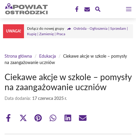
Przejdź
M
do
treści
Dołącz do nowej grupy
Ostróda - Ogłoszenia | Sprzedam |
UWAGA!
Kupię | Zamienię | Praca
Strona główna
/
Edukacja
/
Ciekawe akcje w szkole – pomysły
na zaangażowanie uczniów
Ciekawe akcje w szkole – pomysły
na zaangażowanie uczniów
Data dodania:
17 czerwca 2025 r.
Share
Share
Share
Share
Share
Share
on
on
on
on
on
on
Facebook
X
Pinterest
WhatsApp
LinkedIn
Email
(Twitter)