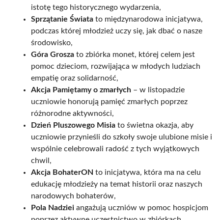
istotę tego historycznego wydarzenia,
Sprzątanie Świata
to międzynarodowa inicjatywa,
podczas której młodzież uczy się, jak dbać o nasze
środowisko,
Góra Grosza
to zbiórka monet, której celem jest
pomoc dzieciom, rozwijająca w młodych ludziach
empatię oraz solidarność,
Akcja Pamiętamy o zmarłych
– w listopadzie
uczniowie honorują pamięć zmarłych poprzez
różnorodne aktywności,
Dzień Pluszowego Misia
to świetna okazja, aby
uczniowie przynieśli do szkoły swoje ulubione misie i
wspólnie celebrowali radość z tych wyjątkowych
chwil,
Akcja BohaterON
to inicjatywa, która ma na celu
edukację młodzieży na temat historii oraz naszych
narodowych bohaterów,
Pola Nadziei
angażują uczniów w pomoc hospicjom
poprzez aktywne uczestnictwo w zbiórkach.