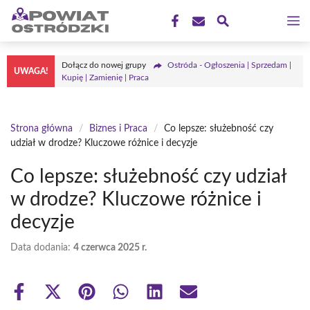
Przejdź
M
do
treści
Dołącz do nowej grupy
Ostróda - Ogłoszenia | Sprzedam |
UWAGA!
Kupię | Zamienię | Praca
Strona główna
/
Biznes i Praca
/
Co lepsze: służebność czy
udział w drodze? Kluczowe różnice i decyzje
Co lepsze: służebność czy udział
w drodze? Kluczowe różnice i
decyzje
Data dodania:
4 czerwca 2025 r.
Share
Share
Share
Share
Share
Share
on
on
on
on
on
on