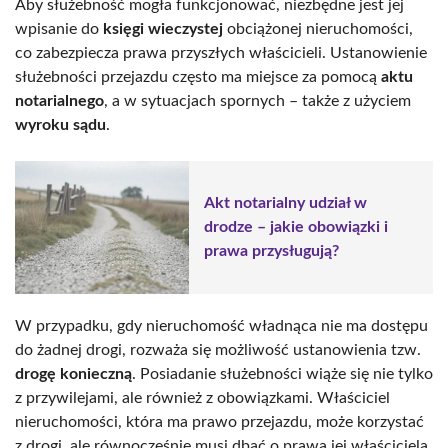
Aby służebność mogła funkcjonować, niezbędne jest jej
wpisanie do
księgi wieczystej
obciążonej nieruchomości,
co zabezpiecza prawa przyszłych właścicieli. Ustanowienie
służebności przejazdu często ma miejsce za pomocą
aktu
notarialnego
, a w sytuacjach spornych – także z użyciem
wyroku sądu
.
Akt notarialny udział w
drodze – jakie obowiązki i
prawa przysługują?
W przypadku, gdy nieruchomość władnąca nie ma dostępu
do żadnej drogi, rozważa się możliwość ustanowienia tzw.
drogę konieczną
. Posiadanie służebności wiąże się nie tylko
z przywilejami, ale również z obowiązkami. Właściciel
nieruchomości, która ma prawo przejazdu, może korzystać
z drogi, ale równocześnie musi dbać o prawa jej właściciela,