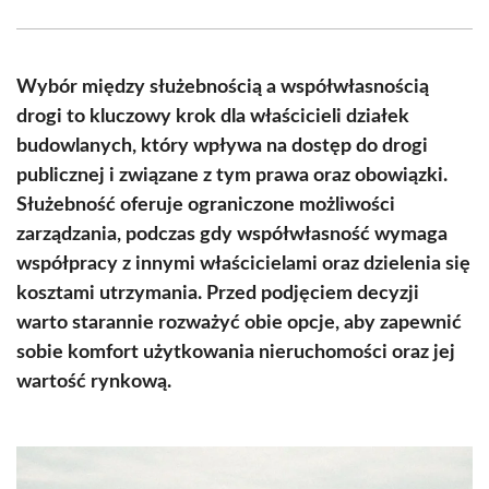
Facebook
X
Pinterest
WhatsApp
LinkedIn
Email
(Twitter)
Wybór między służebnością a współwłasnością
drogi to kluczowy krok dla właścicieli działek
budowlanych, który wpływa na dostęp do drogi
publicznej i związane z tym prawa oraz obowiązki.
Służebność oferuje ograniczone możliwości
zarządzania, podczas gdy współwłasność wymaga
współpracy z innymi właścicielami oraz dzielenia się
kosztami utrzymania. Przed podjęciem decyzji
warto starannie rozważyć obie opcje, aby zapewnić
sobie komfort użytkowania nieruchomości oraz jej
wartość rynkową.