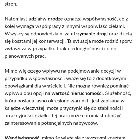
stron.
Natomiast
udział w drodze
oznacza współwłasność, co z
kolei wymaga współpracy z innymi współwłaścicielami.
Wszyscy są odpowiedzialni za
utrzymanie drogi
oraz dzielą
się kosztami jej konserwacji. Ta sytuacja może rodzić spory,
zwłaszcza w przypadku braku jednogłośności co do
planowanych prac.
Mimo większego wpływu na podejmowanie decyzji w
przypadku współwłasności, wiąże się to z dodatkowymi
obowiązkami dla właścicieli. Nie można również pominąć
wpływu obu opcji na
wartość nieruchomości
. Służebność,
która posiada jasno określone warunki i jest zapisana w
księdze wieczystej, może przyczynić się do stabilności i
atrakcyjności działki. Jej brak może natomiast obniżyć
zainteresowanie potencjalnych nabywców.
Współwłasność
, mimo że wiąże się z wyższymi kosztami