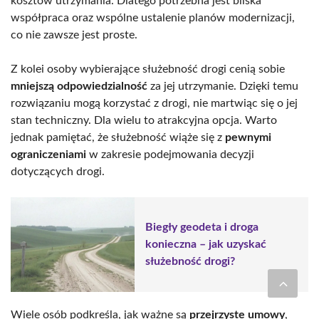
kosztów utrzymania. Dlatego potrzebna jest bliska
współpraca oraz wspólne ustalenie planów modernizacji,
co nie zawsze jest proste.
Z kolei osoby wybierające służebność drogi cenią sobie
mniejszą odpowiedzialność
za jej utrzymanie. Dzięki temu
rozwiązaniu mogą korzystać z drogi, nie martwiąc się o jej
stan techniczny. Dla wielu to atrakcyjna opcja. Warto
jednak pamiętać, że służebność wiąże się z
pewnymi
ograniczeniami
w zakresie podejmowania decyzji
dotyczących drogi.
Biegły geodeta i droga
konieczna – jak uzyskać
służebność drogi?
Wiele osób podkreśla, jak ważne są
przejrzyste umowy
,