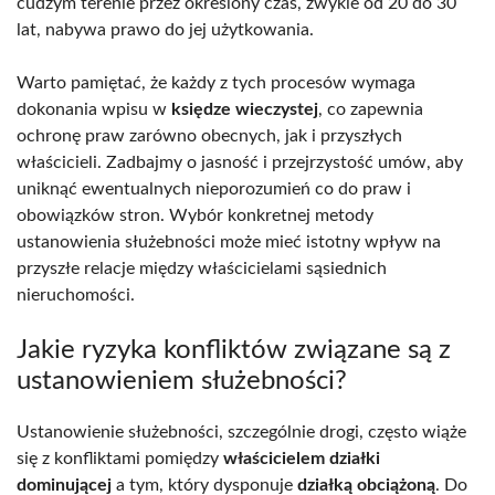
cudzym terenie przez określony czas, zwykle od 20 do 30
lat, nabywa prawo do jej użytkowania.
Warto pamiętać, że każdy z tych procesów wymaga
dokonania wpisu w
księdze wieczystej
, co zapewnia
ochronę praw zarówno obecnych, jak i przyszłych
właścicieli. Zadbajmy o jasność i przejrzystość umów, aby
uniknąć ewentualnych nieporozumień co do praw i
obowiązków stron. Wybór konkretnej metody
ustanowienia służebności może mieć istotny wpływ na
przyszłe relacje między właścicielami sąsiednich
nieruchomości.
Jakie ryzyka konfliktów związane są z
ustanowieniem służebności?
Ustanowienie służebności, szczególnie drogi, często wiąże
się z konfliktami pomiędzy
właścicielem działki
dominującej
a tym, który dysponuje
działką obciążoną
. Do