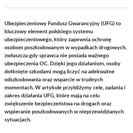
Facebook
X
Pinterest
WhatsApp
LinkedIn
Email
(Twitter)
Ubezpieczeniowy Fundusz Gwarancyjny (UFG) to
kluczowy element polskiego systemu
ubezpieczeniowego, który zapewnia ochronę
osobom poszkodowanym w wypadkach drogowych,
zwłaszcza gdy sprawca nie posiada ważnego
ubezpieczenia OC. Dzięki jego działaniom, osoby
dotknięte szkodami mogą liczyć na adekwatne
odszkodowania oraz wsparcie w trudnych
momentach. W artykule przybliżymy cele, zadania i
zakres działania UFG, które mają na celu
zwiększenie bezpieczeństwa na drogach oraz
wspieranie poszkodowanych w nieprzewidzianych
sytuacjach.