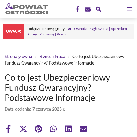
Przejdź
M
do
treści
Dołącz do nowej grupy
Ostróda - Ogłoszenia | Sprzedam |
UWAGA!
Kupię | Zamienię | Praca
Strona główna
/
Biznes i Praca
/
Co to jest Ubezpieczeniowy
Fundusz Gwarancyjny? Podstawowe informacje
Co to jest Ubezpieczeniowy
Fundusz Gwarancyjny?
Podstawowe informacje
Data dodania:
7 czerwca 2025 r.
Share
Share
Share
Share
Share
Share
on
on
on
on
on
on