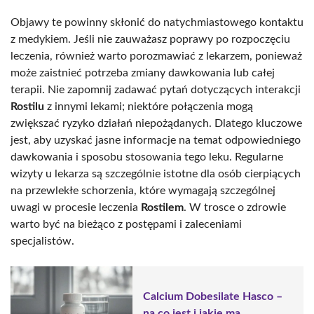
Objawy te powinny skłonić do natychmiastowego kontaktu
z medykiem. Jeśli nie zauważasz poprawy po rozpoczęciu
leczenia, również warto porozmawiać z lekarzem, ponieważ
może zaistnieć potrzeba zmiany dawkowania lub całej
terapii. Nie zapomnij zadawać pytań dotyczących interakcji
Rostilu
z innymi lekami; niektóre połączenia mogą
zwiększać ryzyko działań niepożądanych. Dlatego kluczowe
jest, aby uzyskać jasne informacje na temat odpowiedniego
dawkowania i sposobu stosowania tego leku. Regularne
wizyty u lekarza są szczególnie istotne dla osób cierpiących
na przewlekłe schorzenia, które wymagają szczególnej
uwagi w procesie leczenia
Rostilem
. W trosce o zdrowie
warto być na bieżąco z postępami i zaleceniami
specjalistów.
Calcium Dobesilate Hasco –
na co jest i jakie ma