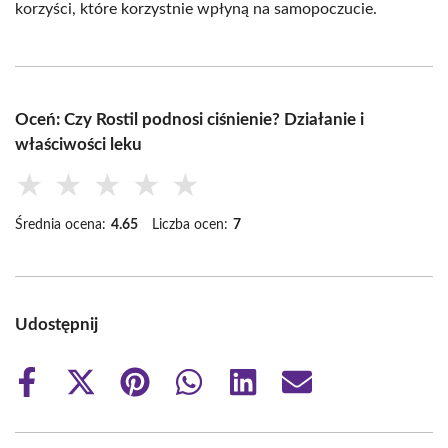
korzyści, które korzystnie wpłyną na samopoczucie.
Oceń: Czy Rostil podnosi ciśnienie? Działanie i
właściwości leku
★
★
★
★
★
Średnia ocena:
4.65
Liczba ocen:
7
Udostępnij
Share
Share
Share
Share
Share
Share
on
on
on
on
on
on
Facebook
X
Pinterest
WhatsApp
LinkedIn
Email
(Twitter)