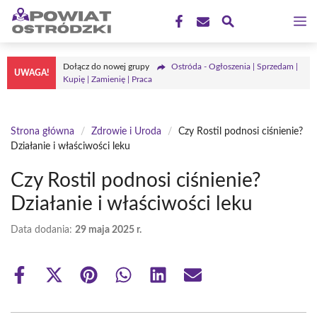
Przejdź
M
do
treści
Dołącz do nowej grupy
Ostróda - Ogłoszenia | Sprzedam |
UWAGA!
Kupię | Zamienię | Praca
Strona główna
/
Zdrowie i Uroda
/
Czy Rostil podnosi ciśnienie?
Działanie i właściwości leku
Czy Rostil podnosi ciśnienie?
Działanie i właściwości leku
Data dodania:
29 maja 2025 r.
Share
Share
Share
Share
Share
Share
on
on
on
on
on
on
Facebook
X
Pinterest
WhatsApp
LinkedIn
Email
(Twitter)