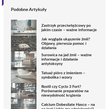
Podobne Artykuły
Zastrzyk przeciwtężcowy po
jakim czasie – ważne informacje
Jak wygląda ukąszenie żmii?
Objawy, pierwsza pomoc i
działania
Surowica na jad żmii – ważne
informacje i działanie
antytoksyny
Tatuaż pióro z imieniem –
symbolika i wzory
Rostil czy Cyclo 3 Fort?
Porównanie preparatów na
niewydolność krążenia
Calcium Dobesilate Hasco – na
co jest i jakie ma właściwości?