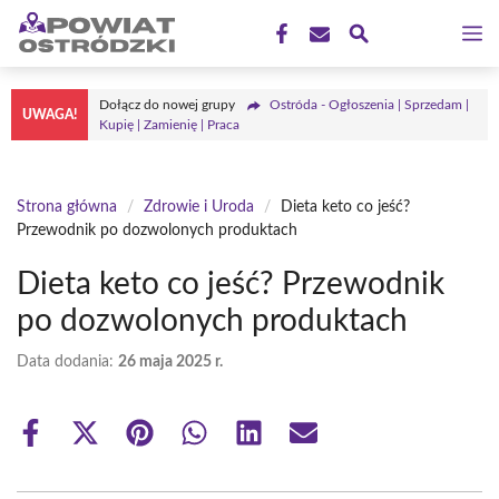
Przejdź
M
do
treści
Dołącz do nowej grupy
Ostróda - Ogłoszenia | Sprzedam |
UWAGA!
Kupię | Zamienię | Praca
Strona główna
/
Zdrowie i Uroda
/
Dieta keto co jeść?
Przewodnik po dozwolonych produktach
Dieta keto co jeść? Przewodnik
po dozwolonych produktach
Data dodania:
26 maja 2025 r.
Share
Share
Share
Share
Share
Share
on
on
on
on
on
on
Facebook
X
Pinterest
WhatsApp
LinkedIn
Email
(Twitter)