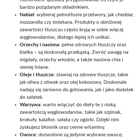
bardzo pożądanym składnikiem.
Nabiał
: wybieraj pełnotłuste przetwory, jak cheddar,
mozzarella czy śmietana. Produkty o obniżonej
zawartości tłuszczu często kryją w sobie więcej
węglowodanów, dlatego lepiej ich unikać.
Orzechy i nasiona
: pełne zdrowych tłuszczy oraz
białka – są doskonałą przekąską. Zwróć uwagę na
migdały, orzechy włoskie, a także nasiona chia i
siemię lniane.
Oleje i tłuszcze
: stawiaj na zdrowe tłuszcze, takie
jak oliwa z oliwek oraz olej kokosowy. Doskonale
nadają się zarówno do gotowania, jak i jako dodatek
do sałatek.
Warzywa
: warto włączyć do diety te z niską
zawartością węglowodanów, takie jak szpinak,
brokuły, kalafior, sałata czy ogórki. Dzięki nim
zyskujesz błonnik oraz cenne witaminy.
Owoce
: dozwolone są jedynie wybrane owoce,