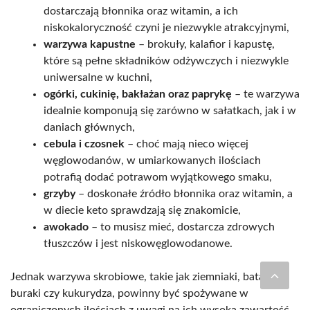
dostarczają błonnika oraz witamin, a ich
niskokaloryczność czyni je niezwykle atrakcyjnymi,
warzywa kapustne
– brokuły, kalafior i kapustę,
które są pełne składników odżywczych i niezwykle
uniwersalne w kuchni,
ogórki, cukinię, bakłażan oraz paprykę
– te warzywa
idealnie komponują się zarówno w sałatkach, jak i w
daniach głównych,
cebula i czosnek
– choć mają nieco więcej
węglowodanów, w umiarkowanych ilościach
potrafią dodać potrawom wyjątkowego smaku,
grzyby
– doskonałe źródło błonnika oraz witamin, a
w diecie keto sprawdzają się znakomicie,
awokado
– to musisz mieć, dostarcza zdrowych
tłuszczów i jest niskowęglowodanowe.
Jednak warzywa skrobiowe, takie jak ziemniaki, bataty,
buraki czy kukurydza, powinny być spożywane w
ograniczonych ilościach z uwagi na ich wysoką zawartość