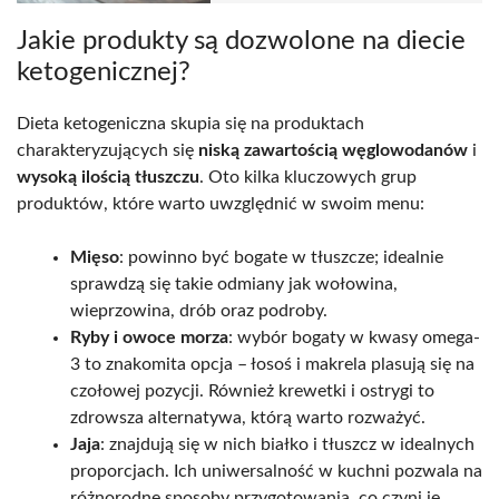
Jakie produkty są dozwolone na diecie
ketogenicznej?
Dieta ketogeniczna skupia się na produktach
charakteryzujących się
niską zawartością węglowodanów
i
wysoką ilością tłuszczu
. Oto kilka kluczowych grup
produktów, które warto uwzględnić w swoim menu:
Mięso
: powinno być bogate w tłuszcze; idealnie
sprawdzą się takie odmiany jak wołowina,
wieprzowina, drób oraz podroby.
Ryby i owoce morza
: wybór bogaty w kwasy omega-
3 to znakomita opcja – łosoś i makrela plasują się na
czołowej pozycji. Również krewetki i ostrygi to
zdrowsza alternatywa, którą warto rozważyć.
Jaja
: znajdują się w nich białko i tłuszcz w idealnych
proporcjach. Ich uniwersalność w kuchni pozwala na
różnorodne sposoby przygotowania, co czyni je