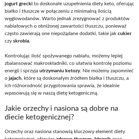
jogurt grecki
to doskonałe uzupełnienia diety keto, oferując
białko i tłuszcze w połączeniu z minimalną ilością
węglowodanów. Warto jednak zrezygnować z produktów
nabiałowych o obniżonej zawartości tłuszczu, ponieważ
często zawierają one niepożądane dodatki, takie jak
cukier
czy
skrobia
.
Kontrolując ilość spożywanego nabiału, możemy lepiej
zbalansować makroskładniki, co ułatwia kontrolę poziomu
energii i sprzyja
utrzymaniu ketozy
. Nie możemy zapomnieć
o
jajach
, które są doskonałym źródłem białka i tłuszczu, a
ich różnorodność przygotowania sprawia, że idealnie
wpasowują się w naszą dietę ketogeniczną.
Jakie orzechy i nasiona są dobre na
diecie ketogenicznej?
Orzechy oraz nasiona stanowią kluczowy element diety
ketogenicznej, oferując
zdrowe tłuszcze
,
błonnik
oraz