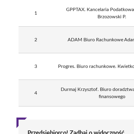
GPPTAX. Kancelaria Podatkowa
1
Brzozowski P.
2
ADAM Biuro Rachunkowe Adam
3
Progres. Biuro rachunkowe. Kwietk
Durmaj Krzysztof. Biuro doradztw
4
finansowego
Przedsiębiorco! Zadbaj o widoczność