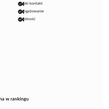
szybki kontakt
zaangażowanie
rzetelność
na w rankingu