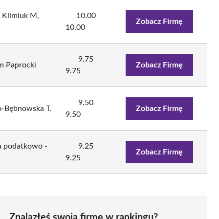
 Klimiuk M,
10.00
Zobacz Firmę
10.00
9.75
 Paprocki
Zobacz Firmę
9.75
9.50
o-Bębnowska T.
Zobacz Firmę
9.50
a podatkowo -
9.25
Zobacz Firmę
9.25
Znalazłeś swoją firmę w rankingu?