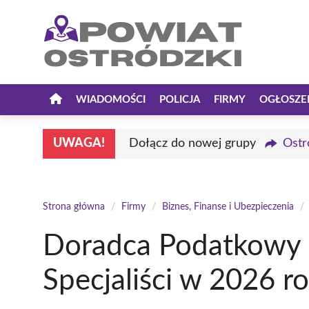
Przejdź
do
treści
WIADOMOŚCI
POLICJA
FIRMY
OGŁOSZE
UWAGA!
Dołącz do nowej grupy
Ostr
Strona główna
/
Firmy
/
Biznes, Finanse i Ubezpieczenia
/
Doradca Podatkowy O
Specjaliści w 2026 r