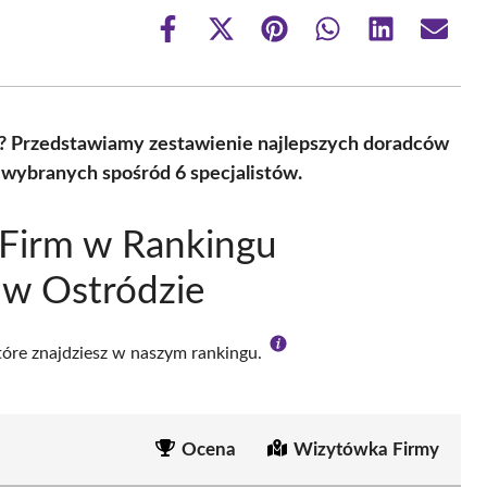
Share
Share
Share
Share
Share
Share
on
on
on
on
on
on
Facebook
X
Pinterest
WhatsApp
LinkedIn
Email
(Twitter)
? Przedstawiamy zestawienie najlepszych doradców
wybranych spośród 6 specjalistów.
 Firm w Rankingu
w Ostródzie
które znajdziesz w naszym rankingu.
Ocena
Wizytówka Firmy