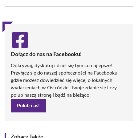
Facebook
X
Pinterest
WhatsApp
LinkedIn
Email
(Twitter)
Dołącz do nas na Facebooku!
Odkrywaj, dyskutuj i dziel się tym co najlepsze!
Przyłącz się do naszej społeczności na Facebooku,
gdzie możesz dowiedzieć się więcej o lokalnych
wydarzeniach w Ostródzie. Twoje zdanie się liczy -
polub naszą stronę i bądź na bieżąco!
Polub nas!
Zobacz Także