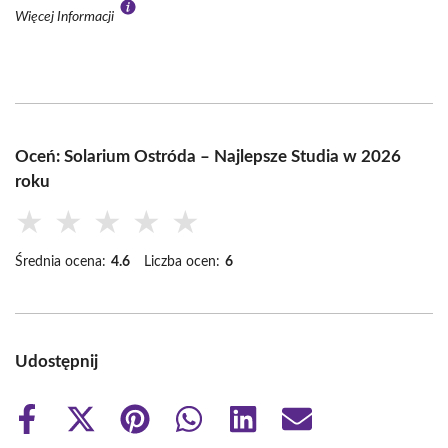
Więcej Informacji
Oceń: Solarium Ostróda – Najlepsze Studia w 2026
roku
★
★
★
★
★
Średnia ocena:
4.6
Liczba ocen:
6
Udostępnij
Share
Share
Share
Share
Share
Share
on
on
on
on
on
on