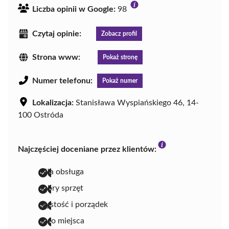
Liczba opinii w Google:
98
Czytaj opinie:
Zobacz profil
Strona www:
Pokaż stronę
Numer telefonu:
Pokaż numer
Lokalizacja:
Stanisława Wyspiańskiego 46, 14-
100 Ostróda
Najczęściej doceniane przez klientów:
miła obsługa
dobry sprzęt
czystość i porządek
dużo miejsca