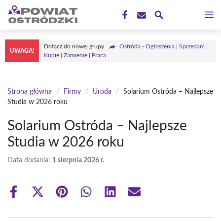
Przejdź
M
do
treści
Dołącz do nowej grupy
Ostróda - Ogłoszenia | Sprzedam |
UWAGA!
Kupię | Zamienię | Praca
Strona główna
/
Firmy
/
Uroda
/
Solarium Ostróda – Najlepsze
Studia w 2026 roku
Solarium Ostróda – Najlepsze
Studia w 2026 roku
Data dodania:
1 sierpnia 2026 r.
Share
Share
Share
Share
Share
Share
on
on
on
on
on
on
Facebook
X
Pinterest
WhatsApp
LinkedIn
Email
(Twitter)