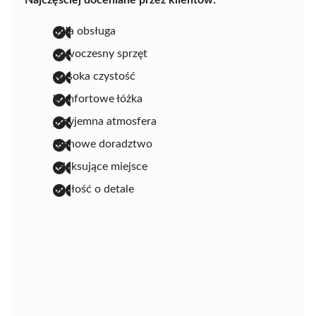
Najczęściej doceniane przez klientów:
miła obsługa
nowoczesny sprzęt
wysoka czystość
komfortowe łóżka
przyjemna atmosfera
fachowe doradztwo
relaksujące miejsce
dbałość o detale