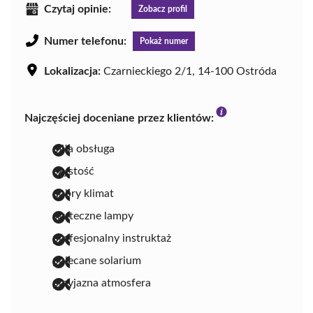
Czytaj opinie:
Zobacz profil
Numer telefonu:
Pokaż numer
Lokalizacja:
Czarnieckiego 2/1, 14-100 Ostróda
Najczęściej doceniane przez klientów:
miła obsługa
czystość
dobry klimat
skuteczne lampy
profesjonalny instruktaż
polecane solarium
przyjazna atmosfera