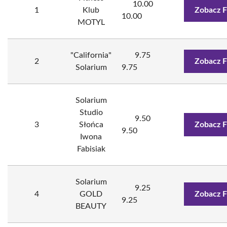
10.00
1
Klub
Zobacz F
10.00
MOTYL
"California"
9.75
2
Zobacz F
Solarium
9.75
Solarium
Studio
9.50
3
Słońca
Zobacz F
9.50
Iwona
Fabisiak
Solarium
9.25
4
GOLD
Zobacz F
9.25
BEAUTY