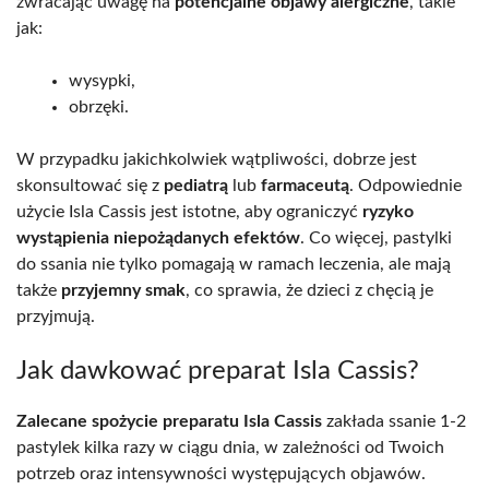
zwracając uwagę na
potencjalne objawy alergiczne
, takie
jak:
wysypki,
obrzęki.
W przypadku jakichkolwiek wątpliwości, dobrze jest
skonsultować się z
pediatrą
lub
farmaceutą
. Odpowiednie
użycie Isla Cassis jest istotne, aby ograniczyć
ryzyko
wystąpienia niepożądanych efektów
. Co więcej, pastylki
do ssania nie tylko pomagają w ramach leczenia, ale mają
także
przyjemny smak
, co sprawia, że dzieci z chęcią je
przyjmują.
Jak dawkować preparat Isla Cassis?
Zalecane spożycie preparatu Isla Cassis
zakłada ssanie 1-2
pastylek kilka razy w ciągu dnia, w zależności od Twoich
potrzeb oraz intensywności występujących objawów.