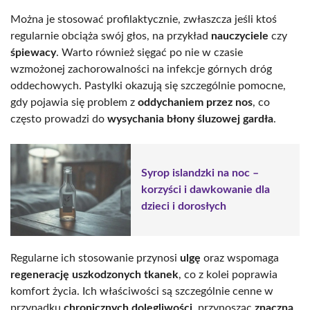
Można je stosować profilaktycznie, zwłaszcza jeśli ktoś
regularnie obciąża swój głos, na przykład
nauczyciele
czy
śpiewacy
. Warto również sięgać po nie w czasie
wzmożonej zachorowalności na infekcje górnych dróg
oddechowych. Pastylki okazują się szczególnie pomocne,
gdy pojawia się problem z
oddychaniem przez nos
, co
często prowadzi do
wysychania błony śluzowej gardła
.
Syrop islandzki na noc –
korzyści i dawkowanie dla
dzieci i dorosłych
Regularne ich stosowanie przynosi
ulgę
oraz wspomaga
regenerację uszkodzonych tkanek
, co z kolei poprawia
komfort życia. Ich właściwości są szczególnie cenne w
przypadku
chronicznych dolegliwości
, przynosząc
znaczną