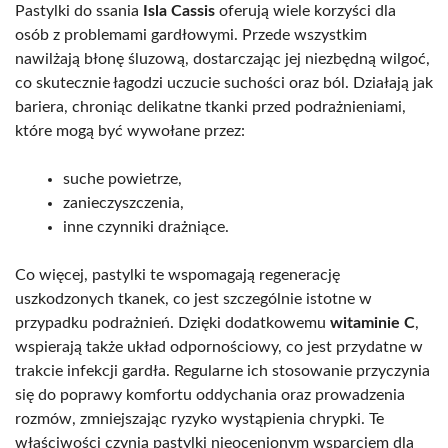
Pastylki do ssania
Isla Cassis
oferują wiele korzyści dla
osób z problemami gardłowymi. Przede wszystkim
nawilżają błonę śluzową, dostarczając jej niezbędną wilgoć,
co skutecznie łagodzi uczucie suchości oraz ból. Działają jak
bariera, chroniąc delikatne tkanki przed podrażnieniami,
które mogą być wywołane przez:
suche powietrze,
zanieczyszczenia,
inne czynniki drażniące.
Co więcej, pastylki te wspomagają regenerację
uszkodzonych tkanek, co jest szczególnie istotne w
przypadku podrażnień. Dzięki dodatkowemu
witaminie C
,
wspierają także układ odpornościowy, co jest przydatne w
trakcie infekcji gardła. Regularne ich stosowanie przyczynia
się do poprawy komfortu oddychania oraz prowadzenia
rozmów, zmniejszając ryzyko wystąpienia chrypki. Te
właściwości czynią pastylki nieocenionym wsparciem dla