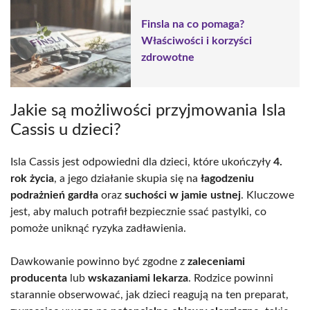
Finsla na co pomaga?
Właściwości i korzyści
zdrowotne
Jakie są możliwości przyjmowania Isla
Cassis u dzieci?
Isla Cassis jest odpowiedni dla dzieci, które ukończyły
4.
rok życia
, a jego działanie skupia się na
łagodzeniu
podrażnień gardła
oraz
suchości w jamie ustnej
. Kluczowe
jest, aby maluch potrafił bezpiecznie ssać pastylki, co
pomoże uniknąć ryzyka zadławienia.
Dawkowanie powinno być zgodne z
zaleceniami
producenta
lub
wskazaniami lekarza
. Rodzice powinni
starannie obserwować, jak dzieci reagują na ten preparat,