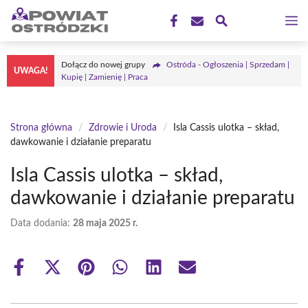
Przejdź
M
do
treści
Dołącz do nowej grupy
Ostróda - Ogłoszenia | Sprzedam |
UWAGA!
Kupię | Zamienię | Praca
Strona główna
/
Zdrowie i Uroda
/
Isla Cassis ulotka – skład,
dawkowanie i działanie preparatu
Isla Cassis ulotka – skład,
dawkowanie i działanie preparatu
Data dodania:
28 maja 2025 r.
Share
Share
Share
Share
Share
Share
on
on
on
on
on
on
Facebook
X
Pinterest
WhatsApp
LinkedIn
Email
(Twitter)