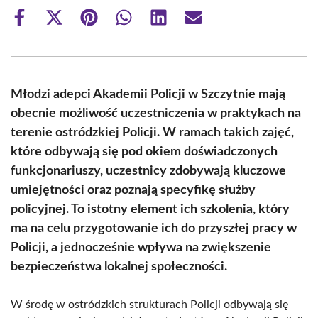
Share
Share
Share
Share
Share
Share
on
on
on
on
on
on
Facebook
X
Pinterest
WhatsApp
LinkedIn
Email
(Twitter)
Młodzi adepci Akademii Policji w Szczytnie mają
obecnie możliwość uczestniczenia w praktykach na
terenie ostródzkiej Policji. W ramach takich zajęć,
które odbywają się pod okiem doświadczonych
funkcjonariuszy, uczestnicy zdobywają kluczowe
umiejętności oraz poznają specyfikę służby
policyjnej. To istotny element ich szkolenia, który
ma na celu przygotowanie ich do przyszłej pracy w
Policji, a jednocześnie wpływa na zwiększenie
bezpieczeństwa lokalnej społeczności.
W środę w ostródzkich strukturach Policji odbywają się