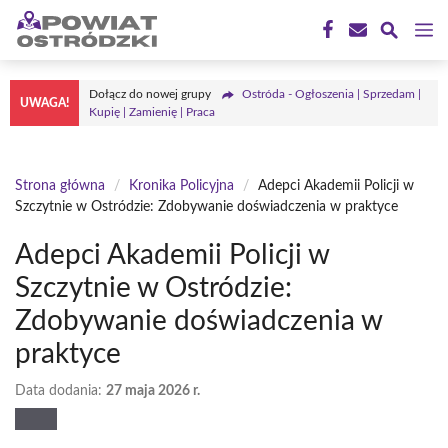
Przejdź
M
do
treści
Dołącz do nowej grupy
Ostróda - Ogłoszenia | Sprzedam |
UWAGA!
Kupię | Zamienię | Praca
Strona główna
/
Kronika Policyjna
/
Adepci Akademii Policji w
Szczytnie w Ostródzie: Zdobywanie doświadczenia w praktyce
Adepci Akademii Policji w
Szczytnie w Ostródzie:
Zdobywanie doświadczenia w
praktyce
Data dodania:
27 maja 2026 r.