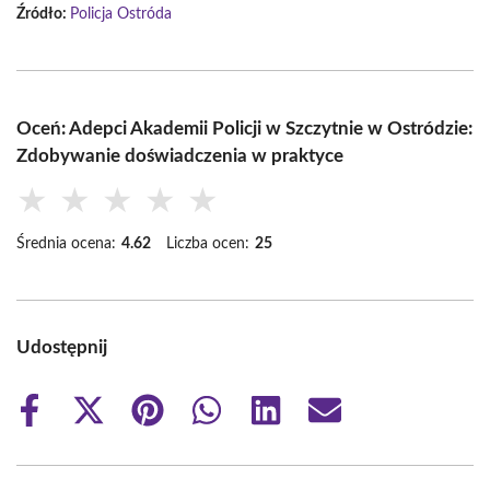
Źródło:
Policja Ostróda
Oceń: Adepci Akademii Policji w Szczytnie w Ostródzie:
Zdobywanie doświadczenia w praktyce
★
★
★
★
★
Średnia ocena:
4.62
Liczba ocen:
25
Udostępnij
Share
Share
Share
Share
Share
Share
on
on
on
on
on
on
Facebook
X
Pinterest
WhatsApp
LinkedIn
Email
(Twitter)