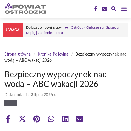
Przejdź
M
do
treści
Dołącz do nowej grupy
Ostróda - Ogłoszenia | Sprzedam |
UWAGA!
Kupię | Zamienię | Praca
Strona główna
/
Kronika Policyjna
/
Bezpieczny wypoczynek nad
wodą – ABC wakacji 2026
Bezpieczny wypoczynek nad
wodą – ABC wakacji 2026
Data dodania:
3 lipca 2026 r.
Share
Share
Share
Share
Share
Share
on
on
on
on
on
on
Facebook
X
Pinterest
WhatsApp
LinkedIn
Email