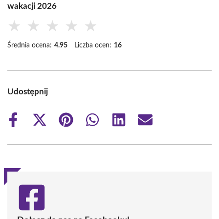
wakacji 2026
★
★
★
★
★
Średnia ocena:
4.95
Liczba ocen:
16
Udostępnij
Share
Share
Share
Share
Share
Share
on
on
on
on
on
on
Facebook
X
Pinterest
WhatsApp
LinkedIn
Email
(Twitter)