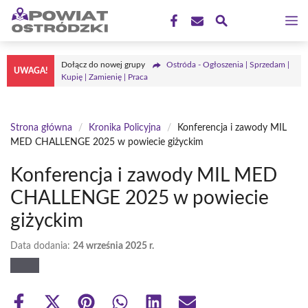
Przejdź
M
do
treści
Dołącz do nowej grupy
Ostróda - Ogłoszenia | Sprzedam |
UWAGA!
Kupię | Zamienię | Praca
Strona główna
/
Kronika Policyjna
/
Konferencja i zawody MIL
MED CHALLENGE 2025 w powiecie giżyckim
Konferencja i zawody MIL MED
CHALLENGE 2025 w powiecie
giżyckim
Data dodania:
24 września 2025 r.
Share
Share
Share
Share
Share
Share