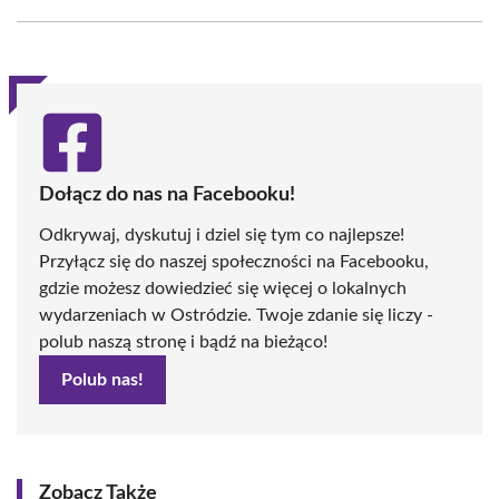
Facebook
X
Pinterest
WhatsApp
LinkedIn
Email
(Twitter)
Dołącz do nas na Facebooku!
Odkrywaj, dyskutuj i dziel się tym co najlepsze!
Przyłącz się do naszej społeczności na Facebooku,
gdzie możesz dowiedzieć się więcej o lokalnych
wydarzeniach w Ostródzie. Twoje zdanie się liczy -
polub naszą stronę i bądź na bieżąco!
Polub nas!
Zobacz Także