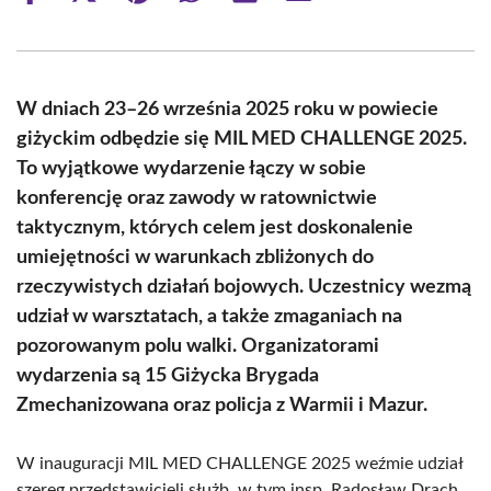
on
on
on
on
on
on
Facebook
X
Pinterest
WhatsApp
LinkedIn
Email
(Twitter)
W dniach 23–26 września 2025 roku w powiecie
giżyckim odbędzie się MIL MED CHALLENGE 2025.
To wyjątkowe wydarzenie łączy w sobie
konferencję oraz zawody w ratownictwie
taktycznym, których celem jest doskonalenie
umiejętności w warunkach zbliżonych do
rzeczywistych działań bojowych. Uczestnicy wezmą
udział w warsztatach, a także zmaganiach na
pozorowanym polu walki. Organizatorami
wydarzenia są 15 Giżycka Brygada
Zmechanizowana oraz policja z Warmii i Mazur.
W inauguracji MIL MED CHALLENGE 2025 weźmie udział
szereg przedstawicieli służb, w tym insp. Radosław Drach,