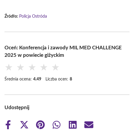
Źródło:
Policja Ostróda
Oceń: Konferencja i zawody MIL MED CHALLENGE
2025 w powiecie giżyckim
★
★
★
★
★
Średnia ocena:
4.49
Liczba ocen:
8
Udostępnij
Share
Share
Share
Share
Share
Share
on
on
on
on
on
on