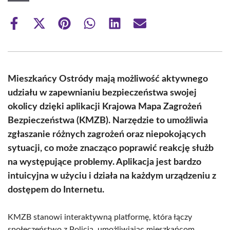
Share
Share
Share
Share
Share
Share
on
on
on
on
on
on
Facebook
X
Pinterest
WhatsApp
LinkedIn
Email
(Twitter)
Mieszkańcy Ostródy mają możliwość aktywnego
udziału w zapewnianiu bezpieczeństwa swojej
okolicy dzięki aplikacji Krajowa Mapa Zagrożeń
Bezpieczeństwa (KMZB). Narzędzie to umożliwia
zgłaszanie różnych zagrożeń oraz niepokojących
sytuacji, co może znacząco poprawić reakcję służb
na występujące problemy. Aplikacja jest bardzo
intuicyjna w użyciu i działa na każdym urządzeniu z
dostępem do Internetu.
KMZB stanowi interaktywną platformę, która łączy
społeczeństwo z Policją, umożliwiając mieszkańcom