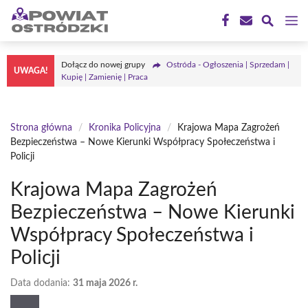
Przejdź
M
do
treści
Dołącz do nowej grupy
Ostróda - Ogłoszenia | Sprzedam |
UWAGA!
Kupię | Zamienię | Praca
Strona główna
/
Kronika Policyjna
/
Krajowa Mapa Zagrożeń
Bezpieczeństwa – Nowe Kierunki Współpracy Społeczeństwa i
Policji
Krajowa Mapa Zagrożeń
Bezpieczeństwa – Nowe Kierunki
Współpracy Społeczeństwa i
Policji
Data dodania:
31 maja 2026 r.