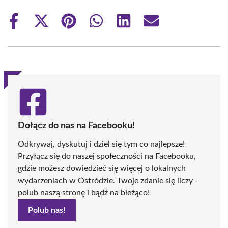
Share
Share
Share
Share
Share
Share
on
on
on
on
on
on
Facebook
X
Pinterest
WhatsApp
LinkedIn
Email
(Twitter)
Dołącz do nas na Facebooku!
Odkrywaj, dyskutuj i dziel się tym co najlepsze!
Przyłącz się do naszej społeczności na Facebooku,
gdzie możesz dowiedzieć się więcej o lokalnych
wydarzeniach w Ostródzie. Twoje zdanie się liczy -
polub naszą stronę i bądź na bieżąco!
Polub nas!