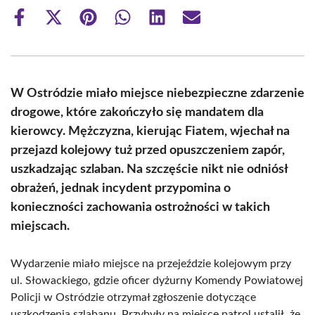
Share
Share
Share
Share
Share
Share
on
on
on
on
on
on
Facebook
X
Pinterest
WhatsApp
LinkedIn
Email
(Twitter)
W Ostródzie miało miejsce niebezpieczne zdarzenie
drogowe, które zakończyło się mandatem dla
kierowcy. Mężczyzna, kierując Fiatem, wjechał na
przejazd kolejowy tuż przed opuszczeniem zapór,
uszkadzając szlaban. Na szczęście nikt nie odniósł
obrażeń, jednak incydent przypomina o
konieczności zachowania ostrożności w takich
miejscach.
Wydarzenie miało miejsce na przejeździe kolejowym przy
ul. Słowackiego, gdzie oficer dyżurny Komendy Powiatowej
Policji w Ostródzie otrzymał zgłoszenie dotyczące
uszkodzenia szlabanu. Przybyły na miejsce patrol ustalił, że