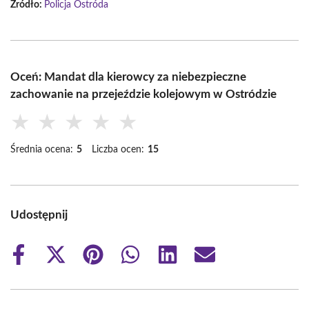
Źródło:
Policja Ostróda
Oceń: Mandat dla kierowcy za niebezpieczne
zachowanie na przejeździe kolejowym w Ostródzie
★
★
★
★
★
Średnia ocena:
5
Liczba ocen:
15
Udostępnij
Share
Share
Share
Share
Share
Share
on
on
on
on
on
on
Facebook
X
Pinterest
WhatsApp
LinkedIn
Email
(Twitter)