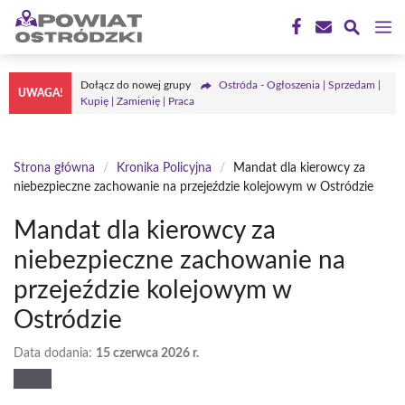
Przejdź
M
do
treści
Dołącz do nowej grupy
Ostróda - Ogłoszenia | Sprzedam |
UWAGA!
Kupię | Zamienię | Praca
Strona główna
/
Kronika Policyjna
/
Mandat dla kierowcy za
niebezpieczne zachowanie na przejeździe kolejowym w Ostródzie
Mandat dla kierowcy za
niebezpieczne zachowanie na
przejeździe kolejowym w
Ostródzie
Data dodania:
15 czerwca 2026 r.