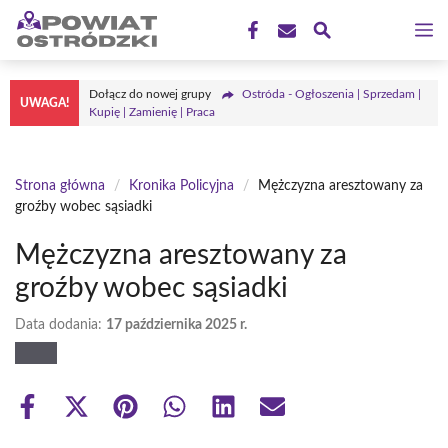
Przejdź
M
do
treści
Dołącz do nowej grupy
Ostróda - Ogłoszenia | Sprzedam |
UWAGA!
Kupię | Zamienię | Praca
Strona główna
/
Kronika Policyjna
/
Mężczyzna aresztowany za
groźby wobec sąsiadki
Mężczyzna aresztowany za
groźby wobec sąsiadki
Data dodania:
17 października 2025 r.
Share
Share
Share
Share
Share
Share
on
on
on
on
on
on
Facebook
X
Pinterest
WhatsApp
LinkedIn
Email