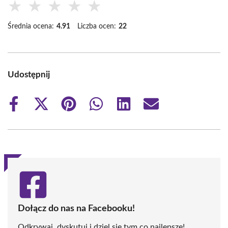
★
★
★
★
★
Średnia ocena:
4.91
Liczba ocen:
22
Udostępnij
Share
Share
Share
Share
Share
Share
on
on
on
on
on
on
Facebook
X
Pinterest
WhatsApp
LinkedIn
Email
(Twitter)
Dołącz do nas na Facebooku!
Odkrywaj, dyskutuj i dziel się tym co najlepsze!