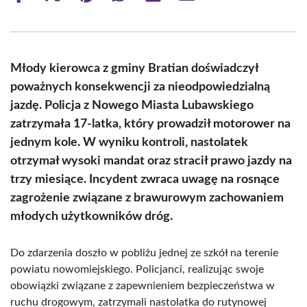
on
on
on
on
on
on
Facebook
X
Pinterest
WhatsApp
LinkedIn
Email
(Twitter)
Młody kierowca z gminy Bratian doświadczył
poważnych konsekwencji za nieodpowiedzialną
jazdę. Policja z Nowego Miasta Lubawskiego
zatrzymała 17-latka, który prowadził motorower na
jednym kole. W wyniku kontroli, nastolatek
otrzymał wysoki mandat oraz stracił prawo jazdy na
trzy miesiące. Incydent zwraca uwagę na rosnące
zagrożenie związane z brawurowym zachowaniem
młodych użytkowników dróg.
Do zdarzenia doszło w pobliżu jednej ze szkół na terenie
powiatu nowomiejskiego. Policjanci, realizując swoje
obowiązki związane z zapewnieniem bezpieczeństwa w
ruchu drogowym, zatrzymali nastolatka do rutynowej