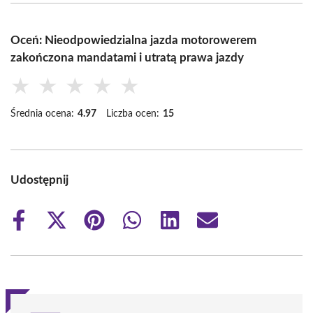
Oceń: Nieodpowiedzialna jazda motorowerem
zakończona mandatami i utratą prawa jazdy
★
★
★
★
★
Średnia ocena:
4.97
Liczba ocen:
15
Udostępnij
Share
Share
Share
Share
Share
Share
on
on
on
on
on
on
Facebook
X
Pinterest
WhatsApp
LinkedIn
Email
(Twitter)