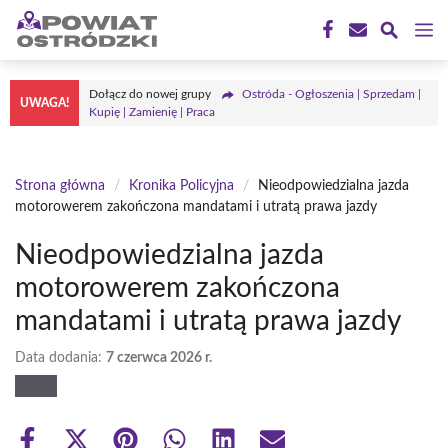
Przejdź
M
do
treści
Dołącz do nowej grupy
Ostróda - Ogłoszenia | Sprzedam |
UWAGA!
Kupię | Zamienię | Praca
Strona główna
/
Kronika Policyjna
/
Nieodpowiedzialna jazda
motorowerem zakończona mandatami i utratą prawa jazdy
Nieodpowiedzialna jazda
motorowerem zakończona
mandatami i utratą prawa jazdy
Data dodania:
7 czerwca 2026 r.
Share
Share
Share
Share
Share
Share