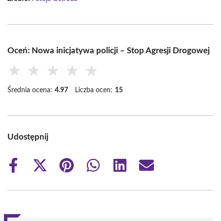
Oceń: Nowa inicjatywa policji – Stop Agresji Drogowej
★
★
★
★
★
Średnia ocena:
4.97
Liczba ocen:
15
Udostępnij
Share
Share
Share
Share
Share
Share
on
on
on
on
on
on
Facebook
X
Pinterest
WhatsApp
LinkedIn
Email
(Twitter)