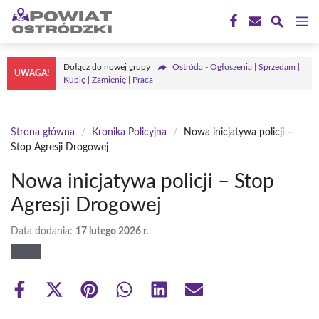
Przejdź
M
do
treści
Dołącz do nowej grupy
Ostróda - Ogłoszenia | Sprzedam |
UWAGA!
Kupię | Zamienię | Praca
Strona główna
/
Kronika Policyjna
/
Nowa inicjatywa policji –
Stop Agresji Drogowej
Nowa inicjatywa policji – Stop
Agresji Drogowej
Data dodania:
17 lutego 2026 r.
Share
Share
Share
Share
Share
Share
on
on
on
on
on
on
Facebook
X
Pinterest
WhatsApp
LinkedIn
Email