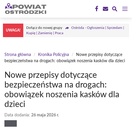
Przejdź
M
do
treści
Dołącz do nowej grupy
Ostróda - Ogłoszenia | Sprzedam |
UWAGA!
Kupię | Zamienię | Praca
Strona główna
/
Kronika Policyjna
/
Nowe przepisy dotyczące
bezpieczeństwa na drogach: obowiązek noszenia kasków dla dzieci
Nowe przepisy dotyczące
bezpieczeństwa na drogach:
obowiązek noszenia kasków dla
dzieci
Data dodania:
26 maja 2026 r.