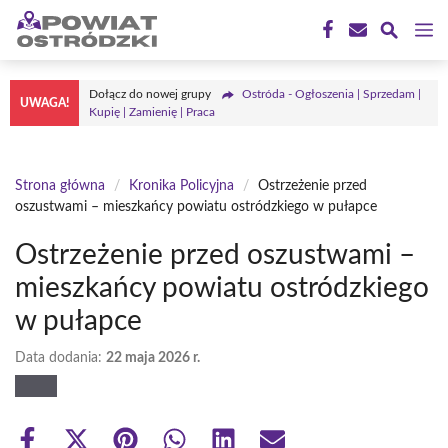
Przejdź
M
do
treści
Dołącz do nowej grupy
Ostróda - Ogłoszenia | Sprzedam |
UWAGA!
Kupię | Zamienię | Praca
Strona główna
/
Kronika Policyjna
/
Ostrzeżenie przed
oszustwami – mieszkańcy powiatu ostródzkiego w pułapce
Ostrzeżenie przed oszustwami –
mieszkańcy powiatu ostródzkiego
w pułapce
Data dodania:
22 maja 2026 r.
Share
Share
Share
Share
Share
Share