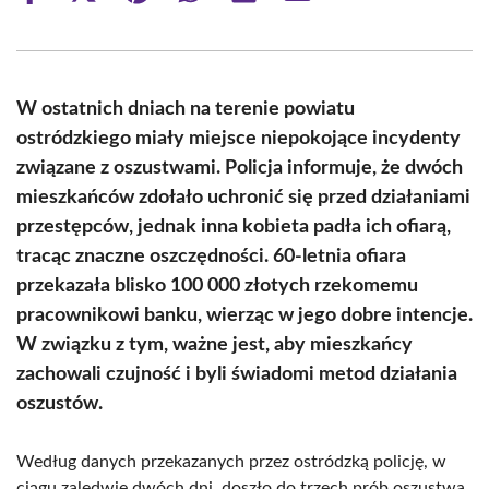
on
on
on
on
on
on
Facebook
X
Pinterest
WhatsApp
LinkedIn
Email
(Twitter)
W ostatnich dniach na terenie powiatu
ostródzkiego miały miejsce niepokojące incydenty
związane z oszustwami. Policja informuje, że dwóch
mieszkańców zdołało uchronić się przed działaniami
przestępców, jednak inna kobieta padła ich ofiarą,
tracąc znaczne oszczędności. 60-letnia ofiara
przekazała blisko 100 000 złotych rzekomemu
pracownikowi banku, wierząc w jego dobre intencje.
W związku z tym, ważne jest, aby mieszkańcy
zachowali czujność i byli świadomi metod działania
oszustów.
Według danych przekazanych przez ostródzką policję, w
ciągu zaledwie dwóch dni, doszło do trzech prób oszustwa,