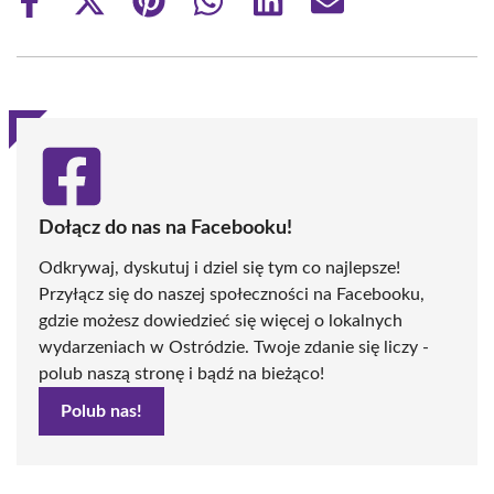
Share
Share
Share
Share
Share
Share
on
on
on
on
on
on
Facebook
X
Pinterest
WhatsApp
LinkedIn
Email
(Twitter)
Dołącz do nas na Facebooku!
Odkrywaj, dyskutuj i dziel się tym co najlepsze!
Przyłącz się do naszej społeczności na Facebooku,
gdzie możesz dowiedzieć się więcej o lokalnych
wydarzeniach w Ostródzie. Twoje zdanie się liczy -
polub naszą stronę i bądź na bieżąco!
Polub nas!