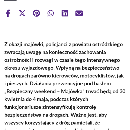
Share
Share
Share
Share
Share
Share
on
on
on
on
on
on
Facebook
X
Pinterest
WhatsApp
LinkedIn
Email
(Twitter)
Z okazji majówki, policjanci z powiatu ostródzkiego
zwracają uwagę na konieczność zachowania
ostrożności i rozwagi w czasie tego intensywnego
okresu wyjazdowego. Wpłyną na bezpieczeństwo
na drogach zarówno kierowców, motocyklistów, jak
i pieszych. Działania prewencyjne pod hasłem
„Bezpieczny weekend – Majówka” trwać będą od 30
kwietnia do 4 maja, podczas których
funkcjonariusze zintensyfikują kontrolę
bezpieczeństwa na drogach. Ważne jest, aby
wszyscy korzystający z dróg pamiętali, że