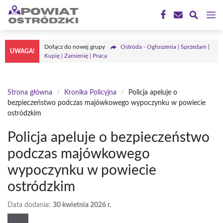
Przejdź
M
do
treści
Dołącz do nowej grupy
Ostróda - Ogłoszenia | Sprzedam |
UWAGA!
Kupię | Zamienię | Praca
Strona główna
/
Kronika Policyjna
/
Policja apeluje o
bezpieczeństwo podczas majówkowego wypoczynku w powiecie
ostródzkim
Policja apeluje o bezpieczeństwo
podczas majówkowego
wypoczynku w powiecie
ostródzkim
Data dodania:
30 kwietnia 2026 r.