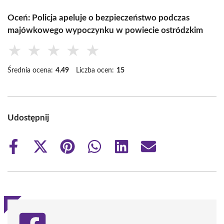
Oceń: Policja apeluje o bezpieczeństwo podczas
majówkowego wypoczynku w powiecie ostródzkim
★
★
★
★
★
Średnia ocena:
4.49
Liczba ocen:
15
Udostępnij
Share
Share
Share
Share
Share
Share
on
on
on
on
on
on
Facebook
X
Pinterest
WhatsApp
LinkedIn
Email
(Twitter)