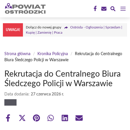
Przejdź
M
do
treści
Dołącz do nowej grupy
Ostróda - Ogłoszenia | Sprzedam |
UWAGA!
Kupię | Zamienię | Praca
Strona główna
/
Kronika Policyjna
/
Rekrutacja do Centralnego
Biura Śledczego Policji w Warszawie
Rekrutacja do Centralnego Biura
Śledczego Policji w Warszawie
Data dodania:
27 czerwca 2026 r.
Share
Share
Share
Share
Share
Share
on
on
on
on
on
on
Facebook
X
Pinterest
WhatsApp
LinkedIn
Email