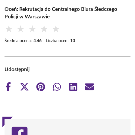
Oceń: Rekrutacja do Centralnego Biura Śledczego
Policji w Warszawie
★
★
★
★
★
Średnia ocena:
4.46
Liczba ocen:
10
Udostępnij
Share
Share
Share
Share
Share
Share
on
on
on
on
on
on
Facebook
X
Pinterest
WhatsApp
LinkedIn
Email
(Twitter)