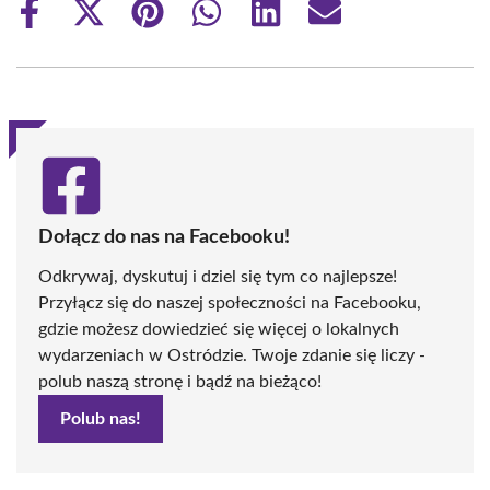
Share
Share
Share
Share
Share
Share
on
on
on
on
on
on
Facebook
X
Pinterest
WhatsApp
LinkedIn
Email
(Twitter)
Dołącz do nas na Facebooku!
Odkrywaj, dyskutuj i dziel się tym co najlepsze!
Przyłącz się do naszej społeczności na Facebooku,
gdzie możesz dowiedzieć się więcej o lokalnych
wydarzeniach w Ostródzie. Twoje zdanie się liczy -
polub naszą stronę i bądź na bieżąco!
Polub nas!