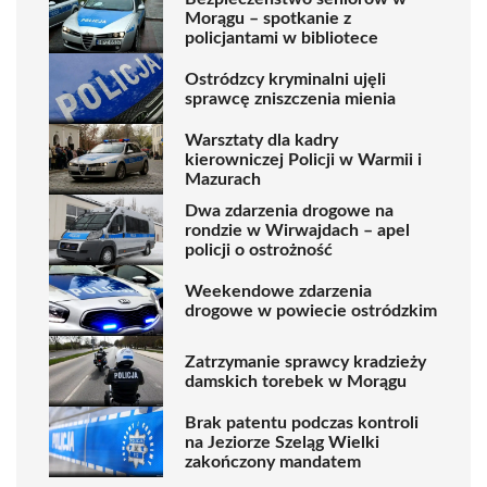
Morągu – spotkanie z
policjantami w bibliotece
Ostródzcy kryminalni ujęli
sprawcę zniszczenia mienia
Warsztaty dla kadry
kierowniczej Policji w Warmii i
Mazurach
Dwa zdarzenia drogowe na
rondzie w Wirwajdach – apel
policji o ostrożność
Weekendowe zdarzenia
drogowe w powiecie ostródzkim
Zatrzymanie sprawcy kradzieży
damskich torebek w Morągu
Brak patentu podczas kontroli
na Jeziorze Szeląg Wielki
zakończony mandatem