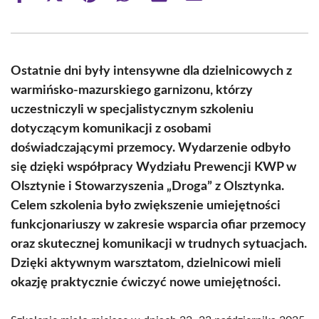
on
on
on
on
on
on
Facebook
X
Pinterest
WhatsApp
LinkedIn
Email
(Twitter)
Ostatnie dni były intensywne dla dzielnicowych z
warmińsko-mazurskiego garnizonu, którzy
uczestniczyli w specjalistycznym szkoleniu
dotyczącym komunikacji z osobami
doświadczającymi przemocy. Wydarzenie odbyło
się dzięki współpracy Wydziału Prewencji KWP w
Olsztynie i Stowarzyszenia „Droga” z Olsztynka.
Celem szkolenia było zwiększenie umiejętności
funkcjonariuszy w zakresie wsparcia ofiar przemocy
oraz skutecznej komunikacji w trudnych sytuacjach.
Dzięki aktywnym warsztatom, dzielnicowi mieli
okazję praktycznie ćwiczyć nowe umiejętności.