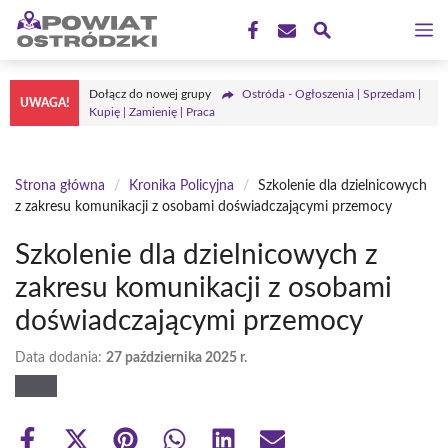
Przejdź
M
do
treści
Dołącz do nowej grupy
Ostróda - Ogłoszenia | Sprzedam |
UWAGA!
Kupię | Zamienię | Praca
Strona główna
/
Kronika Policyjna
/
Szkolenie dla dzielnicowych
z zakresu komunikacji z osobami doświadczającymi przemocy
Szkolenie dla dzielnicowych z
zakresu komunikacji z osobami
doświadczającymi przemocy
Data dodania:
27 października 2025 r.
Share
Share
Share
Share
Share
Share