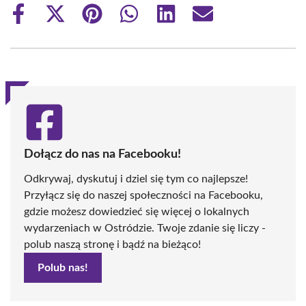
Share
Share
Share
Share
Share
Share
on
on
on
on
on
on
Facebook
X
Pinterest
WhatsApp
LinkedIn
Email
(Twitter)
Dołącz do nas na Facebooku!
Odkrywaj, dyskutuj i dziel się tym co najlepsze!
Przyłącz się do naszej społeczności na Facebooku,
gdzie możesz dowiedzieć się więcej o lokalnych
wydarzeniach w Ostródzie. Twoje zdanie się liczy -
polub naszą stronę i bądź na bieżąco!
Polub nas!