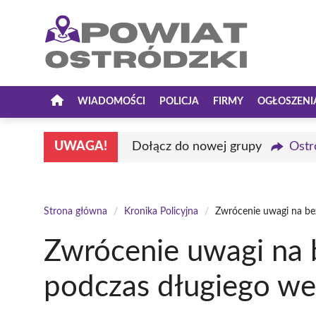
Przejdź
do
treści
WIADOMOŚCI
POLICJA
FIRMY
OGŁOSZENI
UWAGA!
Dołącz do nowej grupy
Ostr
Strona główna
/
Kronika Policyjna
/
Zwrócenie uwagi na be
Zwrócenie uwagi na
podczas długiego w