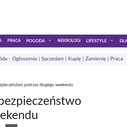
A
PRACA
POGODA
NEKROLOGI
LIFESTYLE
DL
óda - Ogłoszenia | Sprzedam | Kupię | Zamienię | Praca
zpieczeństwo podczas długiego weekendu
 bezpieczeństwo
eekendu