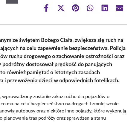
Share
Share
Share
Share
Share
Share
on
on
on
on
on
on
Facebook
X
Pinterest
WhatsApp
LinkedIn
Email
(Twitter)
nym ze świętem Bożego Ciała, zwiększa się ruch na
mających na celu zapewnienie bezpieczeństwa. Policja
ków ruchu drogowego o zachowanie ostrożności oraz
dy podróżny dostosował prędkość do panujących
to również pamiętać o istotnych zasadach
 i przewożenia dzieci w odpowiednich fotelikach.
a, wprowadzony zostanie zakaz ruchu dla pojazdów o
, co ma na celu bezpieczeństwo na drogach i zmniejszenie
anowią autobusy oraz niektóre inne pojazdy, które wykonują
o planowania tras podróży oraz sprawdzenia stanu