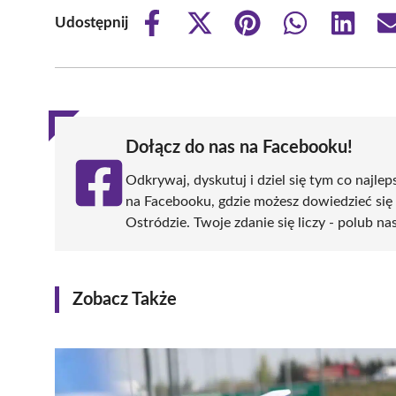
Udostępnij
Share
Share
Share
Share
Share
on
on
on
on
on
Facebook
X
Pinterest
WhatsApp
LinkedIn
(Twitter)
Dołącz do nas na Facebooku!
Odkrywaj, dyskutuj i dziel się tym co najlep
na Facebooku, gdzie możesz dowiedzieć się
Ostródzie. Twoje zdanie się liczy - polub na
Zobacz Także