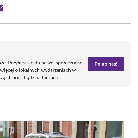
Share
on
Email
sze! Przyłącz się do naszej społeczności
Polub nas!
 więcej o lokalnych wydarzeniach w
szą stronę i bądź na bieżąco!