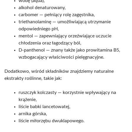
wodę (aqua),
alkohol denaturowany,
carbomer — pełniący rolę zagęstnika,
triethanolaminę — umożliwiającą utrzymanie
odpowiedniego pH,
mentol — zapewniający orzeźwiające uczucie
chłodzenia oraz łagodzący ból,
D-panthenol — znany także jako prowitamina B5,
wzbogacający właściwości pielęgnacyjne.
Dodatkowo, wśród składników znajdziemy naturalne
ekstrakty roślinne, takie jak:
ruszczyk kolczasty — korzystnie wpływający na
krążenie,
liście babki lancetowatej,
arnika górska,
liście miłorzębu dwuklapowego.