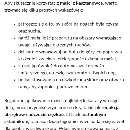
Aby skutecznie korzystać z
maści z kasztanowca
, warto
trzymać się kilku prostych wskazówek:
zatroszcz się o to, by skóra na nogach była czysta
oraz sucha,
nałóż małą ilość preparatu na obszary wymagające
uwagi, używając okrężnych ruchów,
delikatnie wmasowuj od dołu do góry, co poprawia
krążenie i zwiększa efektywność działania maści,
stosuj ją również do automasażu i drenażu
limfatycznego, co zwiększy komfort Twoich nóg,
unikaj stosowania na uszkodzoną skórę oraz otwarte
rany, aby zapobiec podrażnieniom.
Regularne aplikowanie maści, najlepiej kilka razy w ciągu
dnia, może przynieść wymierne efekty, takie jak
redukcja
obrzęków
i
odczucie ciężkości
. Dzięki
naturalnym
składnikom
, ta maść działa łagodnie, więc nadaje się nawet
dla osób z wrażliwą skórą. Właściwie stosowana maść z