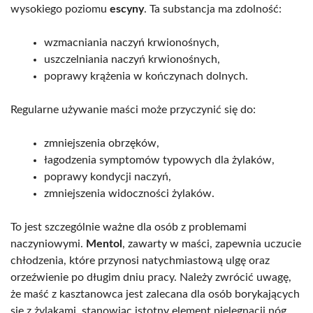
wysokiego poziomu
escyny
. Ta substancja ma zdolność:
wzmacniania naczyń krwionośnych,
uszczelniania naczyń krwionośnych,
poprawy krążenia w kończynach dolnych.
Regularne używanie maści może przyczynić się do:
zmniejszenia obrzęków,
łagodzenia symptomów typowych dla żylaków,
poprawy kondycji naczyń,
zmniejszenia widoczności żylaków.
To jest szczególnie ważne dla osób z problemami
naczyniowymi.
Mentol
, zawarty w maści, zapewnia uczucie
chłodzenia, które przynosi natychmiastową ulgę oraz
orzeźwienie po długim dniu pracy. Należy zwrócić uwagę,
że maść z kasztanowca jest zalecana dla osób borykających
się z żylakami, stanowiąc istotny element pielęgnacji nóg