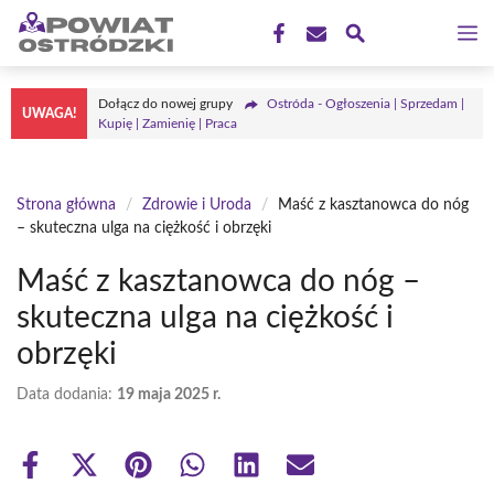
Przejdź
M
do
treści
Dołącz do nowej grupy
Ostróda - Ogłoszenia | Sprzedam |
UWAGA!
Kupię | Zamienię | Praca
Strona główna
/
Zdrowie i Uroda
/
Maść z kasztanowca do nóg
– skuteczna ulga na ciężkość i obrzęki
Maść z kasztanowca do nóg –
skuteczna ulga na ciężkość i
obrzęki
Data dodania:
19 maja 2025 r.
Share
Share
Share
Share
Share
Share
on
on
on
on
on
on