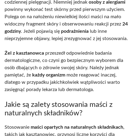
codziennej pielęgnacji. Niemniej jednak
osoby z alergiami
powinny wykonać test skórny przed pierwszym użyciem.
Polega on na nałożeniu niewielkiej ilości maści na mało
widoczny fragment skóry i obserwowaniu reakcji przez
24
godziny
. Jeżeli pojawią się
podrażnienia
lub inne
nieprzyjemne objawy, lepiej zrezygnować z jej stosowania.
Żel z kasztanowca
przeszedł odpowiednie badania
dermatologiczne, co czyni go bezpiecznym wyborem dla
osób dbających o zdrowie swojej skóry. Należy jednak
pamiętać, że
każdy organizm
może reagować inaczej,
dlatego w przypadku jakichkolwiek wątpliwości warto
zasięgnąć porady lekarza lub dermatologa.
Jakie są zalety stosowania maści z
naturalnych składników?
Stosowanie
maści opartych na naturalnych składnikach
,
takich jak kasztanowiec, przynosi liczne korzyści dla