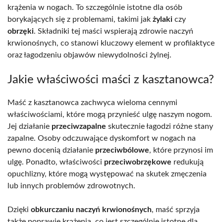
krążenia w nogach. To szczególnie istotne dla osób
borykających się z problemami, takimi jak
żylaki
czy
obrzęki
. Składniki tej maści wspierają zdrowie naczyń
krwionośnych, co stanowi kluczowy element w profilaktyce
oraz łagodzeniu objawów niewydolności żylnej.
Jakie właściwości maści z kasztanowca?
Maść z kasztanowca zachwyca wieloma cennymi
właściwościami, które mogą przynieść ulgę naszym nogom.
Jej działanie
przeciwzapalne
skutecznie łagodzi różne stany
zapalne. Osoby odczuwające dyskomfort w nogach na
pewno docenią działanie
przeciwbólowe
, które przynosi im
ulgę. Ponadto, właściwości
przeciwobrzękowe
redukują
opuchlizny, które mogą występować na skutek zmęczenia
lub innych problemów zdrowotnych.
Dzięki
obkurczaniu naczyń krwionośnych
, maść sprzyja
także poprawie krążenia, co jest szczególnie istotne dla