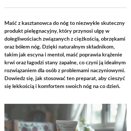
Facebook
X
Pinterest
WhatsApp
LinkedIn
Email
(Twitter)
Maść z kasztanowca do nóg to niezwykle skuteczny
produkt pielęgnacyjny, który przynosi ulgę w
dolegliwościach związanych z ciężkością, obrzękami
oraz bólem nóg. Dzięki naturalnym składnikom,
takim jak escyna i mentol, maść poprawia krążenie
krwi oraz łagodzi stany zapalne, co czyni ją idealnym
rozwiązaniem dla osób z problemami naczyniowymi.
Dowiedz się, jak stosować ten preparat, aby cieszyć
się lekkością i komfortem swoich nóg na co dzień.