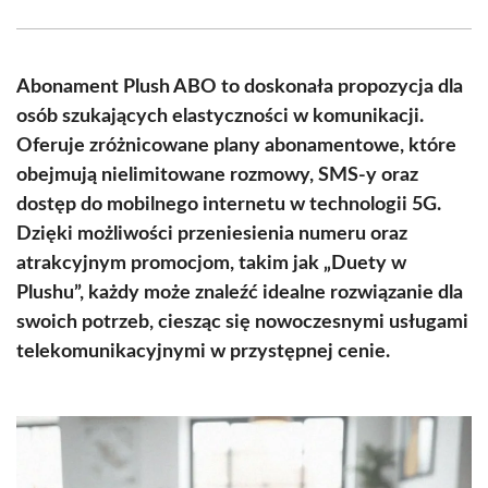
Facebook
X
Pinterest
WhatsApp
LinkedIn
Email
(Twitter)
Abonament Plush ABO to doskonała propozycja dla
osób szukających elastyczności w komunikacji.
Oferuje zróżnicowane plany abonamentowe, które
obejmują nielimitowane rozmowy, SMS-y oraz
dostęp do mobilnego internetu w technologii 5G.
Dzięki możliwości przeniesienia numeru oraz
atrakcyjnym promocjom, takim jak „Duety w
Plushu”, każdy może znaleźć idealne rozwiązanie dla
swoich potrzeb, ciesząc się nowoczesnymi usługami
telekomunikacyjnymi w przystępnej cenie.