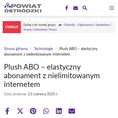
Przejdź
M
do
treści
Dołącz do nowej grupy
Ostróda - Ogłoszenia | Sprzedam |
UWAGA!
Kupię | Zamienię | Praca
Strona główna
/
Technologie
/
Plush ABO – elastyczny
abonament z nielimitowanym internetem
Plush ABO – elastyczny
abonament z nielimitowanym
internetem
Data dodania:
13 czerwca 2025 r.
Share
Share
Share
Share
Share
Share
on
on
on
on
on
on