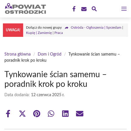
Przejdź
M
do
treści
Dołącz do nowej grupy
Ostróda - Ogłoszenia | Sprzedam |
UWAGA!
Kupię | Zamienię | Praca
Strona główna
/
Dom i Ogród
/
Tynkowanie ścian samemu –
poradnik krok po kroku
Tynkowanie ścian samemu –
poradnik krok po kroku
Data dodania:
12 czerwca 2025 r.
Share
Share
Share
Share
Share
Share
on
on
on
on
on
on
Facebook
X
Pinterest
WhatsApp
LinkedIn
Email
(Twitter)