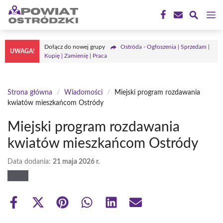
Przejdź
M
do
treści
Dołącz do nowej grupy
Ostróda - Ogłoszenia | Sprzedam |
UWAGA!
Kupię | Zamienię | Praca
Strona główna
/
Wiadomości
/
Miejski program rozdawania
kwiatów mieszkańcom Ostródy
Miejski program rozdawania
kwiatów mieszkańcom Ostródy
Data dodania:
21 maja 2026 r.
Share
Share
Share
Share
Share
Share
on
on
on
on
on
on
Facebook
X
Pinterest
WhatsApp
LinkedIn
Email