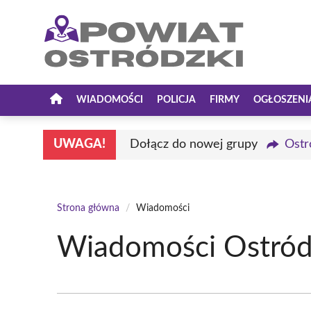
Przejdź
do
treści
WIADOMOŚCI
POLICJA
FIRMY
OGŁOSZENI
UWAGA!
Dołącz do nowej grupy
Ostr
Strona główna
/
Wiadomości
Wiadomości Ostróda 