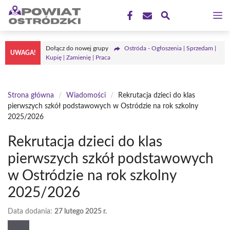
Przejdź
M
do
treści
Dołącz do nowej grupy
Ostróda - Ogłoszenia | Sprzedam |
UWAGA!
Kupię | Zamienię | Praca
Strona główna
/
Wiadomości
/
Rekrutacja dzieci do klas
pierwszych szkół podstawowych w Ostródzie na rok szkolny
2025/2026
Rekrutacja dzieci do klas
pierwszych szkół podstawowych
w Ostródzie na rok szkolny
2025/2026
Data dodania:
27 lutego 2025 r.