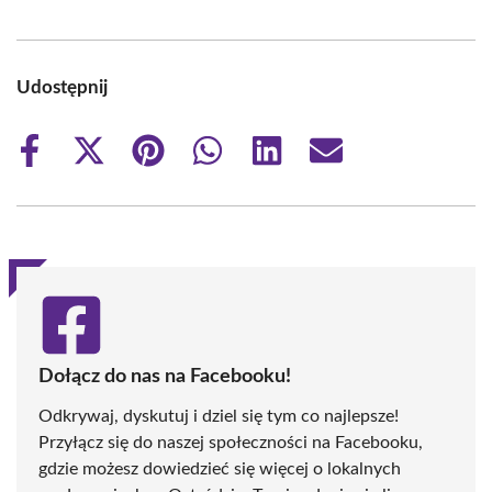
Udostępnij
Share
Share
Share
Share
Share
Share
on
on
on
on
on
on
Facebook
X
Pinterest
WhatsApp
LinkedIn
Email
(Twitter)
Dołącz do nas na Facebooku!
Odkrywaj, dyskutuj i dziel się tym co najlepsze!
Przyłącz się do naszej społeczności na Facebooku,
gdzie możesz dowiedzieć się więcej o lokalnych