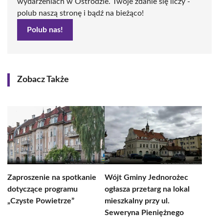
wydarzeniach w Ostródzie. Twoje zdanie się liczy -
polub naszą stronę i bądź na bieżąco!
Polub nas!
Zobacz Także
Zaproszenie na spotkanie
Wójt Gminy Jednorożec
dotyczące programu
ogłasza przetarg na lokal
„Czyste Powietrze”
mieszkalny przy ul.
Seweryna Pieniężnego