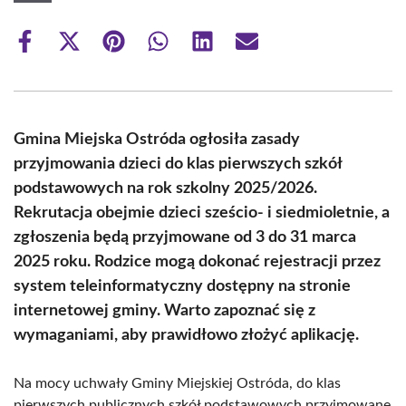
Share
Share
Share
Share
Share
Share
on
on
on
on
on
on
Facebook
X
Pinterest
WhatsApp
LinkedIn
Email
(Twitter)
Gmina Miejska Ostróda ogłosiła zasady
przyjmowania dzieci do klas pierwszych szkół
podstawowych na rok szkolny 2025/2026.
Rekrutacja obejmie dzieci sześcio- i siedmioletnie, a
zgłoszenia będą przyjmowane od 3 do 31 marca
2025 roku. Rodzice mogą dokonać rejestracji przez
system teleinformatyczny dostępny na stronie
internetowej gminy. Warto zapoznać się z
wymaganiami, aby prawidłowo złożyć aplikację.
Na mocy uchwały Gminy Miejskiej Ostróda, do klas
pierwszych publicznych szkół podstawowych przyjmowane