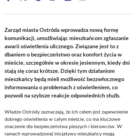
on
on
on
on
on
on
Facebook
X
Pinterest
WhatsApp
LinkedIn
Email
(Twitter)
Zarząd miasta Ostróda wprowadza nową formę
komunikacji, umożliwiając mieszkańcom zgłaszanie
awarii oświetlenia ulicznego. Związane jest to z
dbaniem o bezpieczeństwo oraz komfort życia w
mieście, szczególnie w okresie jesiennym, kiedy dni
stają się coraz krótsze. Dzięki tym działaniom
mieszkańcy będą mieli możliwość bezzwłocznego
informowania o problemach z oświetleniem, co
pozwoli na szybsze reakcje odpowiednich służb.
Władze Ostródy zaznaczają, że ich celem jest zapewnienie
dobrego oświetlenia w całym mieście, co ma kluczowe
znaczenie dla bezpieczeństwa pieszych i kierowców. W
ramach wprowadzonej inicjatywy mieszkańcy mogą