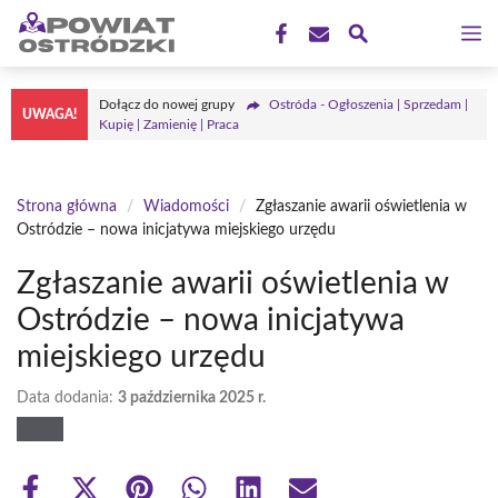
Przejdź
M
do
treści
Dołącz do nowej grupy
Ostróda - Ogłoszenia | Sprzedam |
UWAGA!
Kupię | Zamienię | Praca
Strona główna
/
Wiadomości
/
Zgłaszanie awarii oświetlenia w
Ostródzie – nowa inicjatywa miejskiego urzędu
Zgłaszanie awarii oświetlenia w
Ostródzie – nowa inicjatywa
miejskiego urzędu
Data dodania:
3 października 2025 r.
Share
Share
Share
Share
Share
Share