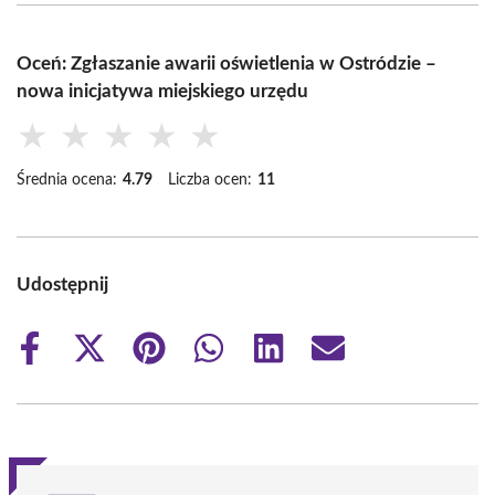
Oceń: Zgłaszanie awarii oświetlenia w Ostródzie –
nowa inicjatywa miejskiego urzędu
★
★
★
★
★
Średnia ocena:
4.79
Liczba ocen:
11
Udostępnij
Share
Share
Share
Share
Share
Share
on
on
on
on
on
on
Facebook
X
Pinterest
WhatsApp
LinkedIn
Email
(Twitter)