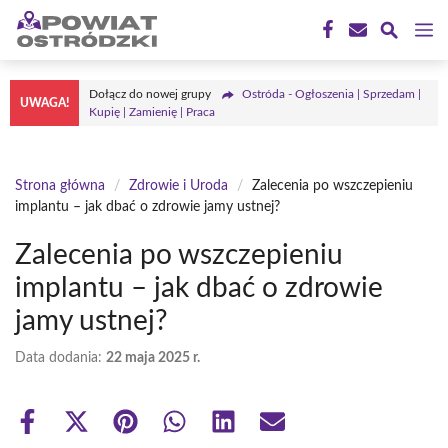
Przejdź
M
do
treści
Dołącz do nowej grupy
Ostróda - Ogłoszenia | Sprzedam |
UWAGA!
Kupię | Zamienię | Praca
Strona główna
/
Zdrowie i Uroda
/
Zalecenia po wszczepieniu
implantu – jak dbać o zdrowie jamy ustnej?
Zalecenia po wszczepieniu
implantu – jak dbać o zdrowie
jamy ustnej?
Data dodania:
22 maja 2025 r.
Share
Share
Share
Share
Share
Share
on
on
on
on
on
on