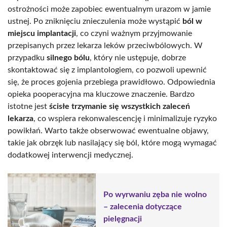
ostrożności może zapobiec ewentualnym urazom w jamie
ustnej. Po zniknięciu znieczulenia może wystąpić
ból w
miejscu implantacji
, co czyni ważnym przyjmowanie
przepisanych przez lekarza leków przeciwbólowych. W
przypadku
silnego bólu
, który nie ustępuje, dobrze
skontaktować się z implantologiem, co pozwoli upewnić
się, że proces gojenia przebiega prawidłowo. Odpowiednia
opieka pooperacyjna ma kluczowe znaczenie. Bardzo
istotne jest
ścisłe trzymanie się wszystkich zaleceń
lekarza
, co wspiera rekonwalescencję i minimalizuje ryzyko
powikłań. Warto także obserwować ewentualne objawy,
takie jak obrzęk lub nasilający się ból, które mogą wymagać
dodatkowej interwencji medycznej.
Po wyrwaniu zęba nie wolno
– zalecenia dotyczące
pielęgnacji