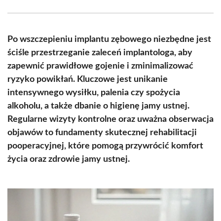
Facebook
X
Pinterest
WhatsApp
LinkedIn
Email
(Twitter)
Po wszczepieniu implantu zębowego niezbędne jest
ściśle przestrzeganie zaleceń implantologa, aby
zapewnić prawidłowe gojenie i zminimalizować
ryzyko powikłań. Kluczowe jest unikanie
intensywnego wysiłku, palenia czy spożycia
alkoholu, a także dbanie o higienę jamy ustnej.
Regularne wizyty kontrolne oraz uważna obserwacja
objawów to fundamenty skutecznej rehabilitacji
pooperacyjnej, które pomogą przywrócić komfort
życia oraz zdrowie jamy ustnej.