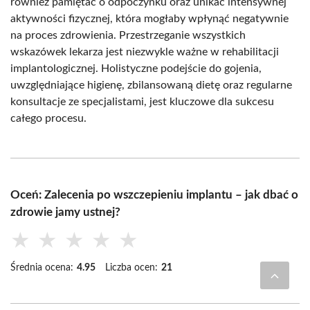
również pamiętać o odpoczynku oraz unikać intensywnej
aktywności fizycznej, która mogłaby wpłynąć negatywnie
na proces zdrowienia. Przestrzeganie wszystkich
wskazówek lekarza jest niezwykle ważne w rehabilitacji
implantologicznej. Holistyczne podejście do gojenia,
uwzględniające higienę, zbilansowaną dietę oraz regularne
konsultacje ze specjalistami, jest kluczowe dla sukcesu
całego procesu.
Oceń: Zalecenia po wszczepieniu implantu – jak dbać o
zdrowie jamy ustnej?
★
★
★
★
★
Średnia ocena:
4.95
Liczba ocen:
21