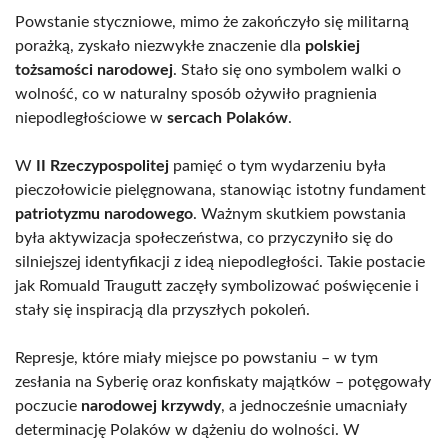
Powstanie styczniowe, mimo że zakończyło się militarną
porażką, zyskało niezwykłe znaczenie dla
polskiej
tożsamości narodowej
. Stało się ono symbolem walki o
wolność, co w naturalny sposób ożywiło pragnienia
niepodległościowe w
sercach Polaków
.
W
II Rzeczypospolitej
pamięć o tym wydarzeniu była
pieczołowicie pielęgnowana, stanowiąc istotny fundament
patriotyzmu narodowego
. Ważnym skutkiem powstania
była aktywizacja społeczeństwa, co przyczyniło się do
silniejszej identyfikacji z ideą niepodległości. Takie postacie
jak Romuald Traugutt zaczęły symbolizować poświęcenie i
stały się inspiracją dla przyszłych pokoleń.
Represje, które miały miejsce po powstaniu – w tym
zesłania na Syberię oraz konfiskaty majątków – potęgowały
poczucie
narodowej krzywdy
, a jednocześnie umacniały
determinację Polaków w dążeniu do wolności. W