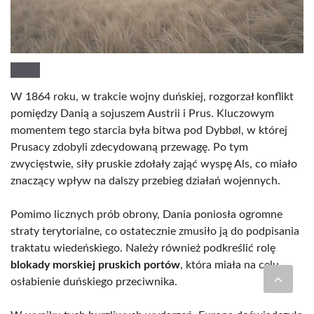
W 1864 roku, w trakcie wojny duńskiej, rozgorzał konflikt
pomiędzy Danią a sojuszem Austrii i Prus. Kluczowym
momentem tego starcia była bitwa pod Dybbøl, w której
Prusacy zdobyli zdecydowaną przewagę. Po tym
zwycięstwie, siły pruskie zdołały zająć wyspę Als, co miało
znaczący wpływ na dalszy przebieg działań wojennych.
Pomimo licznych prób obrony, Dania poniosła ogromne
straty terytorialne, co ostatecznie zmusiło ją do podpisania
traktatu wiedeńskiego. Należy również podkreślić rolę
blokady morskiej pruskich portów
, która miała na celu
osłabienie duńskiego przeciwnika.