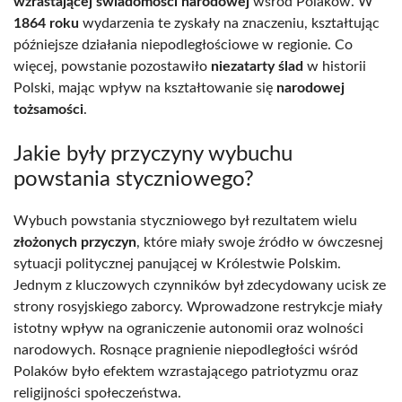
wzrastającej świadomości narodowej
wśród Polaków. W
1864 roku
wydarzenia te zyskały na znaczeniu, kształtując
późniejsze działania niepodległościowe w regionie. Co
więcej, powstanie pozostawiło
niezatarty ślad
w historii
Polski, mając wpływ na kształtowanie się
narodowej
tożsamości
.
Jakie były przyczyny wybuchu
powstania styczniowego?
Wybuch powstania styczniowego był rezultatem wielu
złożonych przyczyn
, które miały swoje źródło w ówczesnej
sytuacji politycznej panującej w Królestwie Polskim.
Jednym z kluczowych czynników był zdecydowany ucisk ze
strony rosyjskiego zaborcy. Wprowadzone restrykcje miały
istotny wpływ na ograniczenie autonomii oraz wolności
narodowych. Rosnące pragnienie niepodległości wśród
Polaków było efektem wzrastającego patriotyzmu oraz
religijności społeczeństwa.