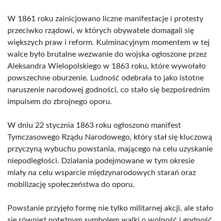
W 1861 roku zainicjowano liczne manifestacje i protesty
przeciwko rządowi, w których obywatele domagali się
większych praw i reform. Kulminacyjnym momentem w tej
walce było brutalne wezwanie do wojska ogłoszone przez
Aleksandra Wielopolskiego w 1863 roku, które wywołało
powszechne oburzenie. Ludność odebrała to jako istotne
naruszenie narodowej godności, co stało się bezpośrednim
impulsem do zbrojnego oporu.
W dniu 22 stycznia 1863 roku ogłoszono manifest
Tymczasowego Rządu Narodowego, który stał się kluczową
przyczyną wybuchu powstania, mającego na celu uzyskanie
niepodległości. Działania podejmowane w tym okresie
miały na celu wsparcie międzynarodowych starań oraz
mobilizację społeczeństwa do oporu.
Powstanie przyjęło formę nie tylko militarnej akcji, ale stało
się również potężnym symbolem walki o wolność i godność