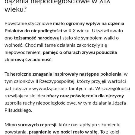
dążenia niepodległościowe w XIX
wieku?
Powstanie styczniowe miało
ogromny wpływ na dążenia
Polaków do niepodległości
w XIX wieku. Ukształtowało
ono
tożsamość narodową
i stało się symbolem walki o
wolność. Choć militarne działania zakończyły się
niepowodzeniem,
pamięć o ofiarach zrywu pobudziła
zbiorową świadomość
.
Te
heroiczne zmagania inspirowały następne pokolenia
, w
tym członków II Rzeczypospolitej, którzy przyjęli wartości
patriotyczne wywodzące się z tamtych lat. W szczególności
rozwijająca się idea
ofiary oraz poświęcenia dla ojczyzny
uzbroiła ruchy niepodległościowe, w tym działania Józefa
Piłsudskiego.
Mimo
surowych represji
, które nastąpiły po stłumieniu
powstania,
pragnienie wolności rosło w siłę
. To z kolei