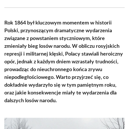
Facebook
X
Pinterest
WhatsApp
LinkedIn
Email
(Twitter)
Rok 1864 był kluczowym momentem w historii
Polski, przynoszącym dramatyczne wydarzenia
związane z powstaniem styczniowym, które
zmieniały bieg losów narodu. W obliczu rosyjskich
represji i militarnej klęski, Polacy stawiali heroiczny
opór, jednak z każdym dniem wzrastały trudności,
prowadząc do nieuchronnego końca zrywu
niepodległościowego. Warto przyjrzeć się, co
dokładnie wydarzyło się w tym pamiętnym roku,
oraz jakie konsekwencje miały te wydarzenia dla
dalszych losów narodu.