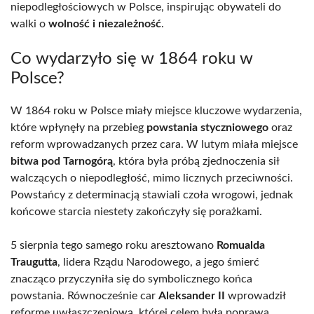
niepodległościowych w Polsce, inspirując obywateli do
walki o
wolność i niezależność
.
Co wydarzyło się w 1864 roku w
Polsce?
W 1864 roku w Polsce miały miejsce kluczowe wydarzenia,
które wpłynęły na przebieg
powstania styczniowego
oraz
reform wprowadzanych przez cara. W lutym miała miejsce
bitwa pod Tarnogórą
, która była próbą zjednoczenia sił
walczących o niepodległość, mimo licznych przeciwności.
Powstańcy z determinacją stawiali czoła wrogowi, jednak
końcowe starcia niestety zakończyły się porażkami.
5 sierpnia tego samego roku aresztowano
Romualda
Traugutta
, lidera Rządu Narodowego, a jego śmierć
znacząco przyczyniła się do symbolicznego końca
powstania. Równocześnie car
Aleksander II
wprowadził
reformę uwłaszczeniową, której celem była poprawa