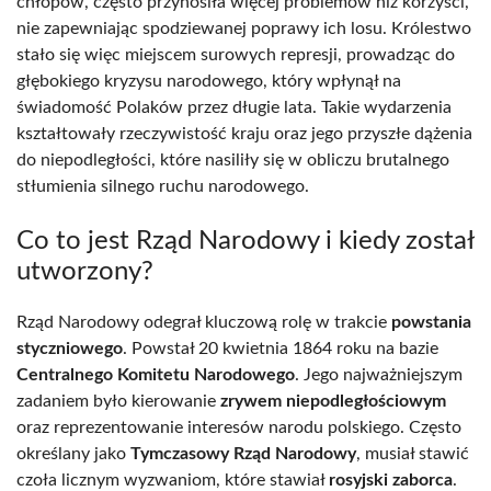
chłopów, często przynosiła więcej problemów niż korzyści,
nie zapewniając spodziewanej poprawy ich losu. Królestwo
stało się więc miejscem surowych represji, prowadząc do
głębokiego kryzysu narodowego, który wpłynął na
świadomość Polaków przez długie lata. Takie wydarzenia
kształtowały rzeczywistość kraju oraz jego przyszłe dążenia
do niepodległości, które nasiliły się w obliczu brutalnego
stłumienia silnego ruchu narodowego.
Co to jest Rząd Narodowy i kiedy został
utworzony?
Rząd Narodowy odegrał kluczową rolę w trakcie
powstania
styczniowego
. Powstał 20 kwietnia 1864 roku na bazie
Centralnego Komitetu Narodowego
. Jego najważniejszym
zadaniem było kierowanie
zrywem niepodległościowym
oraz reprezentowanie interesów narodu polskiego. Często
określany jako
Tymczasowy Rząd Narodowy
, musiał stawić
czoła licznym wyzwaniom, które stawiał
rosyjski zaborca
.