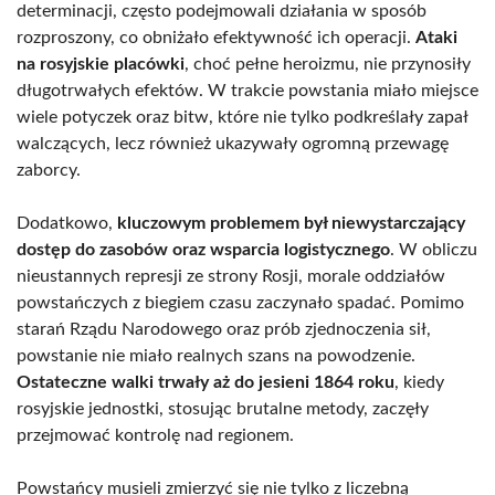
determinacji, często podejmowali działania w sposób
rozproszony, co obniżało efektywność ich operacji.
Ataki
na rosyjskie placówki
, choć pełne heroizmu, nie przynosiły
długotrwałych efektów. W trakcie powstania miało miejsce
wiele potyczek oraz bitw, które nie tylko podkreślały zapał
walczących, lecz również ukazywały ogromną przewagę
zaborcy.
Dodatkowo,
kluczowym problemem był niewystarczający
dostęp do zasobów oraz wsparcia logistycznego
. W obliczu
nieustannych represji ze strony Rosji, morale oddziałów
powstańczych z biegiem czasu zaczynało spadać. Pomimo
starań Rządu Narodowego oraz prób zjednoczenia sił,
powstanie nie miało realnych szans na powodzenie.
Ostateczne walki trwały aż do jesieni 1864 roku
, kiedy
rosyjskie jednostki, stosując brutalne metody, zaczęły
przejmować kontrolę nad regionem.
Powstańcy musieli zmierzyć się nie tylko z liczebną