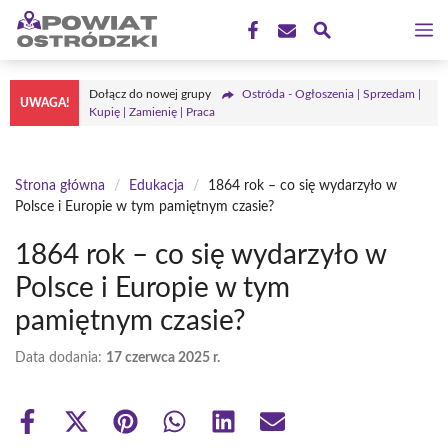
Przejdź
M
do
treści
Dołącz do nowej grupy
Ostróda - Ogłoszenia | Sprzedam |
UWAGA!
Kupię | Zamienię | Praca
Strona główna
/
Edukacja
/
1864 rok – co się wydarzyło w
Polsce i Europie w tym pamiętnym czasie?
1864 rok – co się wydarzyło w
Polsce i Europie w tym
pamiętnym czasie?
Data dodania:
17 czerwca 2025 r.
Share
Share
Share
Share
Share
Share
on
on
on
on
on
on