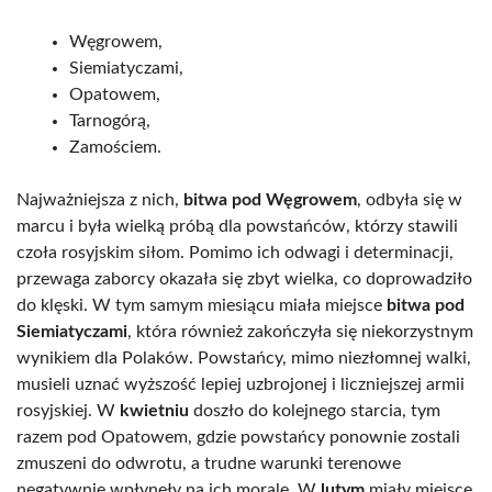
Węgrowem,
Siemiatyczami,
Opatowem,
Tarnogórą,
Zamościem.
Najważniejsza z nich,
bitwa pod Węgrowem
, odbyła się w
marcu i była wielką próbą dla powstańców, którzy stawili
czoła rosyjskim siłom. Pomimo ich odwagi i determinacji,
przewaga zaborcy okazała się zbyt wielka, co doprowadziło
do klęski. W tym samym miesiącu miała miejsce
bitwa pod
Siemiatyczami
, która również zakończyła się niekorzystnym
wynikiem dla Polaków. Powstańcy, mimo niezłomnej walki,
musieli uznać wyższość lepiej uzbrojonej i liczniejszej armii
rosyjskiej. W
kwietniu
doszło do kolejnego starcia, tym
razem pod Opatowem, gdzie powstańcy ponownie zostali
zmuszeni do odwrotu, a trudne warunki terenowe
negatywnie wpłynęły na ich morale. W
lutym
miały miejsce