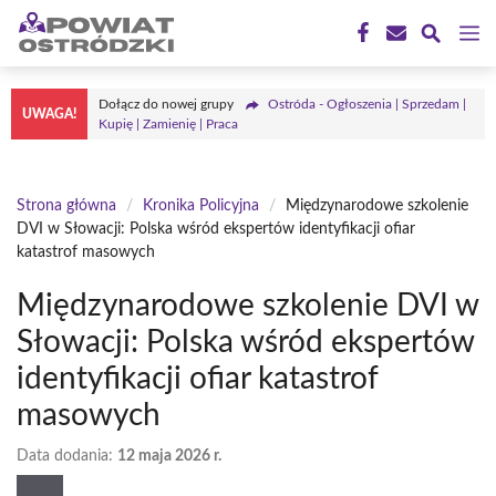
Przejdź
M
do
treści
Dołącz do nowej grupy
Ostróda - Ogłoszenia | Sprzedam |
UWAGA!
Kupię | Zamienię | Praca
Strona główna
/
Kronika Policyjna
/
Międzynarodowe szkolenie
DVI w Słowacji: Polska wśród ekspertów identyfikacji ofiar
katastrof masowych
Międzynarodowe szkolenie DVI w
Słowacji: Polska wśród ekspertów
identyfikacji ofiar katastrof
masowych
Data dodania:
12 maja 2026 r.