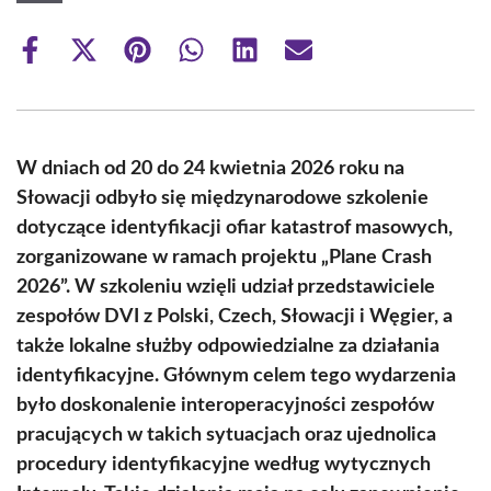
Share
Share
Share
Share
Share
Share
on
on
on
on
on
on
Facebook
X
Pinterest
WhatsApp
LinkedIn
Email
(Twitter)
W dniach od 20 do 24 kwietnia 2026 roku na
Słowacji odbyło się międzynarodowe szkolenie
dotyczące identyfikacji ofiar katastrof masowych,
zorganizowane w ramach projektu „Plane Crash
2026”. W szkoleniu wzięli udział przedstawiciele
zespołów DVI z Polski, Czech, Słowacji i Węgier, a
także lokalne służby odpowiedzialne za działania
identyfikacyjne. Głównym celem tego wydarzenia
było doskonalenie interoperacyjności zespołów
pracujących w takich sytuacjach oraz ujednolica
procedury identyfikacyjne według wytycznych