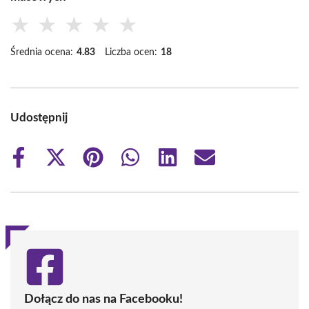
★
★
★
★
★
Średnia ocena:
4.83
Liczba ocen:
18
Udostępnij
Share
Share
Share
Share
Share
Share
on
on
on
on
on
on
Facebook
X
Pinterest
WhatsApp
LinkedIn
Email
(Twitter)
Dołącz do nas na Facebooku!