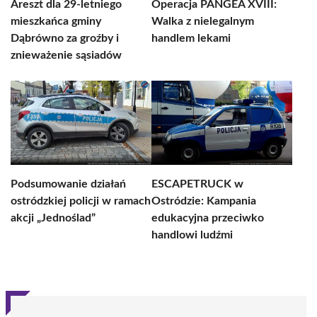
Areszt dla 29-letniego
Operacja PANGEA XVIII:
mieszkańca gminy
Walka z nielegalnym
Dąbrówno za groźby i
handlem lekami
znieważenie sąsiadów
Podsumowanie działań
ESCAPETRUCK w
ostródzkiej policji w ramach
Ostródzie: Kampania
akcji „Jednoślad”
edukacyjna przeciwko
handlowi ludźmi