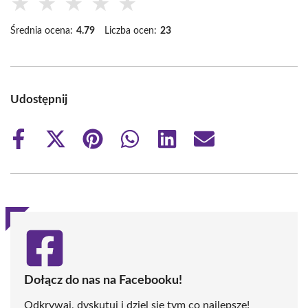
★
★
★
★
★
Średnia ocena:
4.79
Liczba ocen:
23
Udostępnij
Share
Share
Share
Share
Share
Share
on
on
on
on
on
on
Facebook
X
Pinterest
WhatsApp
LinkedIn
Email
(Twitter)
Dołącz do nas na Facebooku!
Odkrywaj, dyskutuj i dziel się tym co najlepsze!