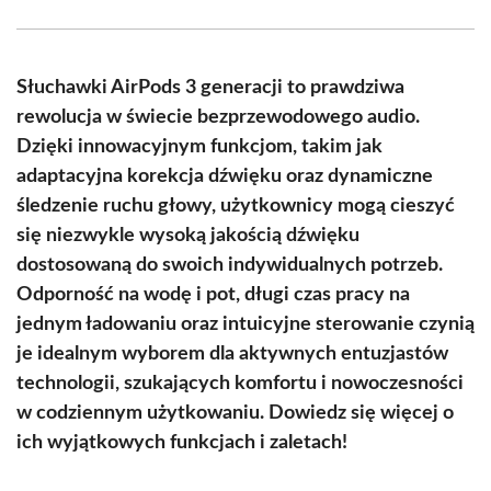
Facebook
X
Pinterest
WhatsApp
LinkedIn
Email
(Twitter)
Słuchawki AirPods 3 generacji to prawdziwa
rewolucja w świecie bezprzewodowego audio.
Dzięki innowacyjnym funkcjom, takim jak
adaptacyjna korekcja dźwięku oraz dynamiczne
śledzenie ruchu głowy, użytkownicy mogą cieszyć
się niezwykle wysoką jakością dźwięku
dostosowaną do swoich indywidualnych potrzeb.
Odporność na wodę i pot, długi czas pracy na
jednym ładowaniu oraz intuicyjne sterowanie czynią
je idealnym wyborem dla aktywnych entuzjastów
technologii, szukających komfortu i nowoczesności
w codziennym użytkowaniu. Dowiedz się więcej o
ich wyjątkowych funkcjach i zaletach!