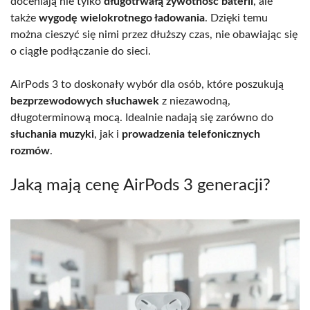
doceniają nie tylko
długotrwałą żywotność baterii
, ale
także
wygodę wielokrotnego ładowania
. Dzięki temu
można cieszyć się nimi przez dłuższy czas, nie obawiając się
o ciągłe podłączanie do sieci.
AirPods 3 to doskonały wybór dla osób, które poszukują
bezprzewodowych słuchawek
z niezawodną,
długoterminową mocą. Idealnie nadają się zarówno do
słuchania muzyki
, jak i
prowadzenia telefonicznych
rozmów
.
Jaką mają cenę AirPods 3 generacji?