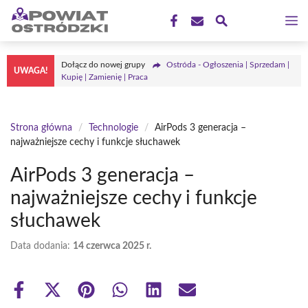
Przejdź
M
do
treści
Dołącz do nowej grupy
Ostróda - Ogłoszenia | Sprzedam |
UWAGA!
Kupię | Zamienię | Praca
Strona główna
/
Technologie
/
AirPods 3 generacja –
najważniejsze cechy i funkcje słuchawek
AirPods 3 generacja –
najważniejsze cechy i funkcje
słuchawek
Data dodania:
14 czerwca 2025 r.
Share
Share
Share
Share
Share
Share
on
on
on
on
on
on