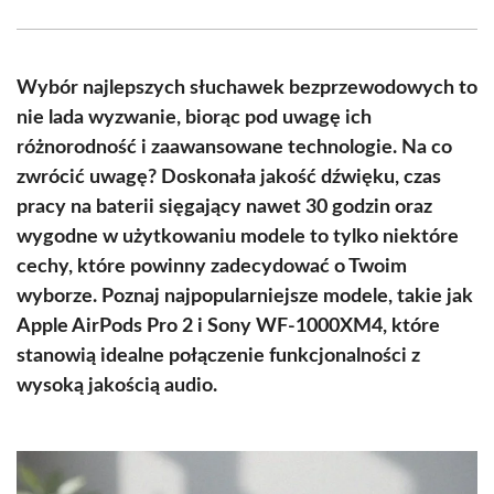
Facebook
X
Pinterest
WhatsApp
LinkedIn
Email
(Twitter)
Wybór najlepszych słuchawek bezprzewodowych to
nie lada wyzwanie, biorąc pod uwagę ich
różnorodność i zaawansowane technologie. Na co
zwrócić uwagę? Doskonała jakość dźwięku, czas
pracy na baterii sięgający nawet 30 godzin oraz
wygodne w użytkowaniu modele to tylko niektóre
cechy, które powinny zadecydować o Twoim
wyborze. Poznaj najpopularniejsze modele, takie jak
Apple AirPods Pro 2 i Sony WF-1000XM4, które
stanowią idealne połączenie funkcjonalności z
wysoką jakością audio.