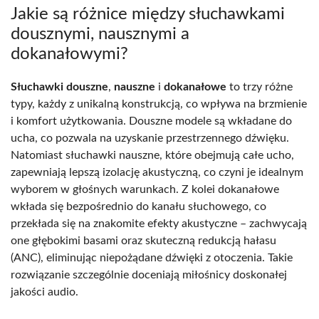
Jakie są różnice między słuchawkami
dousznymi, nausznymi a
dokanałowymi?
Słuchawki douszne
,
nauszne
i
dokanałowe
to trzy różne
typy, każdy z unikalną konstrukcją, co wpływa na brzmienie
i komfort użytkowania. Douszne modele są wkładane do
ucha, co pozwala na uzyskanie przestrzennego dźwięku.
Natomiast słuchawki nauszne, które obejmują całe ucho,
zapewniają lepszą izolację akustyczną, co czyni je idealnym
wyborem w głośnych warunkach. Z kolei dokanałowe
wkłada się bezpośrednio do kanału słuchowego, co
przekłada się na znakomite efekty akustyczne – zachwycają
one głębokimi basami oraz skuteczną redukcją hałasu
(ANC), eliminując niepożądane dźwięki z otoczenia. Takie
rozwiązanie szczególnie doceniają miłośnicy doskonałej
jakości audio.