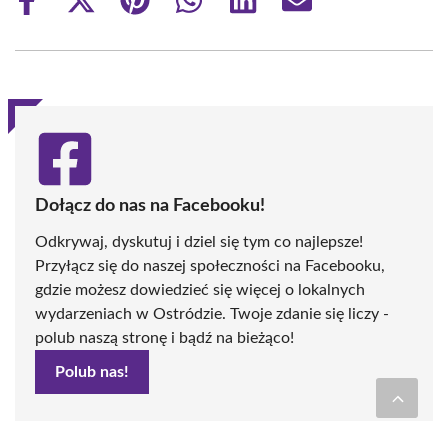
Share
Share
Share
Share
Share
Share
on
on
on
on
on
on
Facebook
X
Pinterest
WhatsApp
LinkedIn
Email
(Twitter)
Dołącz do nas na Facebooku!
Odkrywaj, dyskutuj i dziel się tym co najlepsze!
Przyłącz się do naszej społeczności na Facebooku,
gdzie możesz dowiedzieć się więcej o lokalnych
wydarzeniach w Ostródzie. Twoje zdanie się liczy -
polub naszą stronę i bądź na bieżąco!
Polub nas!