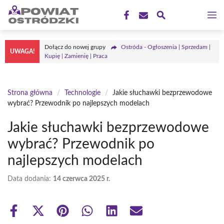
Przejdź
M
do
treści
Dołącz do nowej grupy
Ostróda - Ogłoszenia | Sprzedam |
UWAGA!
Kupię | Zamienię | Praca
Strona główna
/
Technologie
/
Jakie słuchawki bezprzewodowe
wybrać? Przewodnik po najlepszych modelach
Jakie słuchawki bezprzewodowe
wybrać? Przewodnik po
najlepszych modelach
Data dodania:
14 czerwca 2025 r.
Share
Share
Share
Share
Share
Share
on
on
on
on
on
on