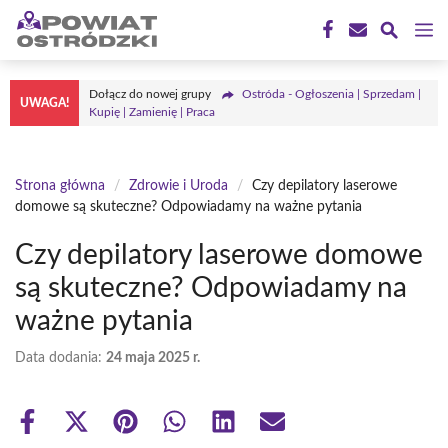
Przejdź
M
do
treści
Dołącz do nowej grupy
Ostróda - Ogłoszenia | Sprzedam |
UWAGA!
Kupię | Zamienię | Praca
Strona główna
/
Zdrowie i Uroda
/
Czy depilatory laserowe
domowe są skuteczne? Odpowiadamy na ważne pytania
Czy depilatory laserowe domowe
są skuteczne? Odpowiadamy na
ważne pytania
Data dodania:
24 maja 2025 r.
Share
Share
Share
Share
Share
Share
on
on
on
on
on
on