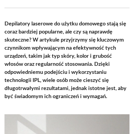
Facebook
X
Pinterest
WhatsApp
LinkedIn
Email
(Twitter)
Depilatory laserowe do użytku domowego stają się
coraz bardziej popularne, ale czy są naprawdę
skuteczne? W artykule przyjrzymy się kluczowym
czynnikom wpływającym na efektywność tych
urządzeń, takim jak typ skóry, kolor i grubość
włosów oraz regularność stosowania. Dzięki
odpowiedniemu podejściu i wykorzystaniu
technologii IPL, wiele osób może cieszyć się
długotrwałymi rezultatami, jednak istotne jest, aby
być świadomym ich ograniczeń i wymagań.