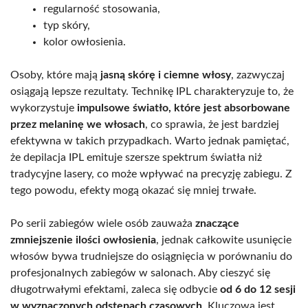
regularność stosowania,
typ skóry,
kolor owłosienia.
Osoby, które mają
jasną skórę i ciemne włosy
, zazwyczaj
osiągają lepsze rezultaty. Technikę IPL charakteryzuje to, że
wykorzystuje
impulsowe światło, które jest absorbowane
przez melaninę we włosach
, co sprawia, że jest bardziej
efektywna w takich przypadkach. Warto jednak pamiętać,
że depilacja IPL emituje szersze spektrum światła niż
tradycyjne lasery, co może wpływać na precyzję zabiegu. Z
tego powodu, efekty mogą okazać się mniej trwałe.
Po serii zabiegów wiele osób zauważa
znaczące
zmniejszenie ilości owłosienia
, jednak całkowite usunięcie
włosów bywa trudniejsze do osiągnięcia w porównaniu do
profesjonalnych zabiegów w salonach. Aby cieszyć się
długotrwałymi efektami, zaleca się odbycie
od 6 do 12 sesji
w wyznaczonych odstępach czasowych
. Kluczowa jest