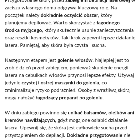
Przygotowanie skóry przed
zabiegiem depilacji laserowej
w
zaciszu własnego domu odgrywa kluczową rolę. Na
początek należy
dokładnie oczyścić obszar
, który
planujemy depilować. Warto skorzystać z
łagodnego
środka myjącego
, który skutecznie usunie zanieczyszczenia
oraz resztki kosmetyków. Taki krok zapewni lepsze działanie
lasera. Pamiętaj, aby skóra była czysta i sucha.
Następnym etapem jest
golenie włosów
. Najlepiej jest to
zrobić dzień przed zabiegiem, ponieważ skupienie energii
lasera na cebulkach włosów przynosi lepsze efekty. Używaj
jedynie
czystej i ostrej maszynki do golenia
, co
zminimalizuje ryzyko podrażnień. Osoby z wrażliwą skórą
mogą nałożyć
łagodzący preparat po goleniu
.
W dniu zabiegu powinno się
unikać balsamów, olejków ani
kremów nawilżających
, gdyż mogą one osłabić działanie
lasera. Upewnij się, że skóra jest całkowicie sucha przed
przystąpieniem do depilacji.
Dokładne przygotowanie
nie