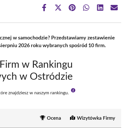
Share
Share
Share
Share
Share
Share
on
on
on
on
on
on
Facebook
X
Pinterest
WhatsApp
LinkedIn
Email
(Twitter)
rycznej w samochodzie? Przedstawiamy zestawienie
ierpniu 2026 roku wybranych spośród 10 firm.
 Firm w Rankingu
ych w Ostródzie
które znajdziesz w naszym rankingu.
Ocena
Wizytówka Firmy