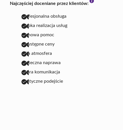
Najczęściej doceniane przez klientów:
profesjonalna obsługa
szybka realizacja usług
fachowa pomoc
przystępne ceny
miła atmosfera
skuteczna naprawa
dobra komunikacja
elastyczne podejście