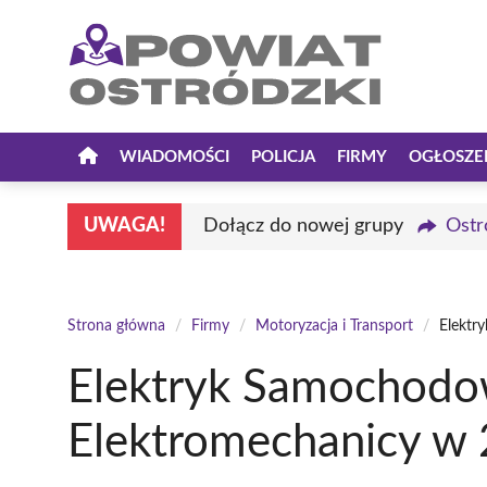
Przejdź
do
treści
WIADOMOŚCI
POLICJA
FIRMY
OGŁOSZE
UWAGA!
Dołącz do nowej grupy
Ostr
Strona główna
/
Firmy
/
Motoryzacja i Transport
/
Elektr
Elektryk Samochodow
Elektromechanicy w 